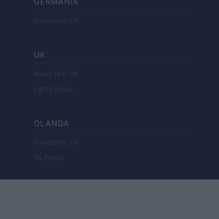
GERMANIA
Investieren24
UK
News Hub UK
Lgbtq News
OLANDA
Investeren 24
NL Newz