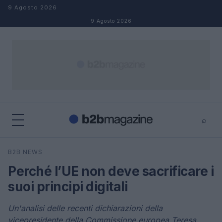
Salta al contenuto
9 Agosto 2026
9 Agosto 2026
⌕
×
⌕
B2B NEWS
Cerca
Perché l’UE non deve sacrificare i
suoi principi digitali
Un'analisi delle recenti dichiarazioni della
vicepresidente della Commissione europea Teresa