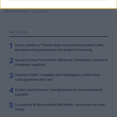
Cosa cambia a Trieste dopo la pronuncia della Corte
europea sulla prelazione nei project financing
Martina Marchesi · 5 Lug 2026
PIÙ LETTI
1
Cosa cambia a Trieste dopo la pronuncia della Corte
europea sulla prelazione nei project financing
2
Acquisizione Fincantieri-WSense: i fondatori restano e
rimettono capitale
3
Henkel e SAP: l’impatto dell’intelligenza artificiale
sulla gestione dei resi
4
Scopri Lacta Innova: il programma di innovazione di
Lactalis
5
La nomina di Alessandra Michelini: una nuova era per
Telsy