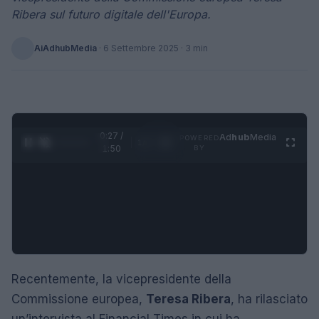
Ribera sul futuro digitale dell'Europa.
AiAdhubMedia
·
6 Settembre 2025
· 3 min
0:28 /
Ad
hub
Media
POWERED
1
/
4
1:50
BY
Recentemente, la vicepresidente della
Commissione europea,
Teresa Ribera
, ha rilasciato