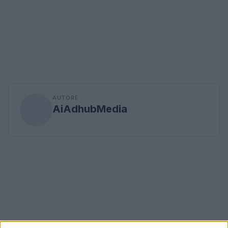
AUTORE
AiAdhubMedia