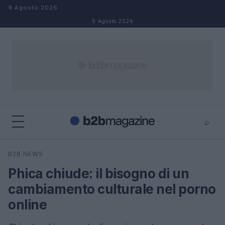
Salta al contenuto
9 Agosto 2026
9 Agosto 2026
⌕
×
⌕
B2B NEWS
Cerca
Phica chiude: il bisogno di un
cambiamento culturale nel porno
online