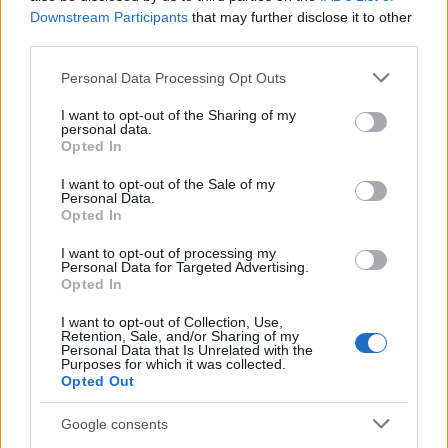
Downstream Participants
that may further disclose it to other
AUTORE
third parties.
AiAdhubMedia
Please note that this website/app uses one or more Google
Personal Data Processing Opt Outs
services and may gather and store information including but
not limited to your visit or usage behaviour. You may click to
I want to opt-out of the Sharing of my
personal data.
grant or deny consent to Google and its third-party tags to
Opted In
use your data for below specified purposes in below Google
consent section.
I want to opt-out of the Sale of my
Personal Data.
Opted In
I want to opt-out of processing my
Personal Data for Targeted Advertising.
Opted In
I want to opt-out of Collection, Use,
Retention, Sale, and/or Sharing of my
Personal Data that Is Unrelated with the
Purposes for which it was collected.
Opted Out
Google consents