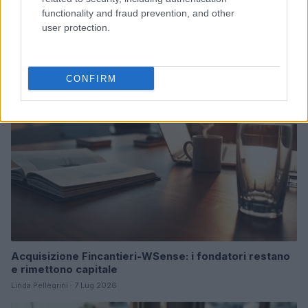
Ripensare le tecnologie umanitarie oltre i criteri dei
functionality and fraud prevention, and other
donatori
user protection.
Martina Marchesi · 10 Lug 2026
B2B NEWS
CONFIRM
Acquisizione Fincantieri-WSense: i fondatori restano
e rimettono capitale
Linda Pellegrini · 7 Lug 2026