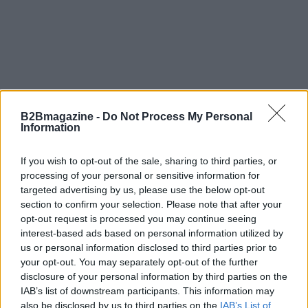
B2Bmagazine -
Do Not Process My Personal
Information
In conclusione, la chiusura di Phica non è solo un
If you wish to opt-out of the sale, sharing to third parties, or
processing of your personal or sensitive information for
evento isolato, ma un segnale di un cambiamento
targeted advertising by us, please use the below opt-out
culturale necessario. Il nostro compito ora è
section to confirm your selection. Please note that after your
riflettere, discutere e agire, affinché il rispetto e la
opt-out request is processed you may continue seeing
interest-based ads based on personal information utilized by
dignità femminile diventino la norma nel nostro
us or personal information disclosed to third parties prior to
modo di vivere e comunicare online. Chi è pronto a
your opt-out. You may separately opt-out of the further
unirsi a questa conversazione? 💬✨
disclosure of your personal information by third parties on the
IAB’s list of downstream participants. This information may
also be disclosed by us to third parties on the
IAB’s List of