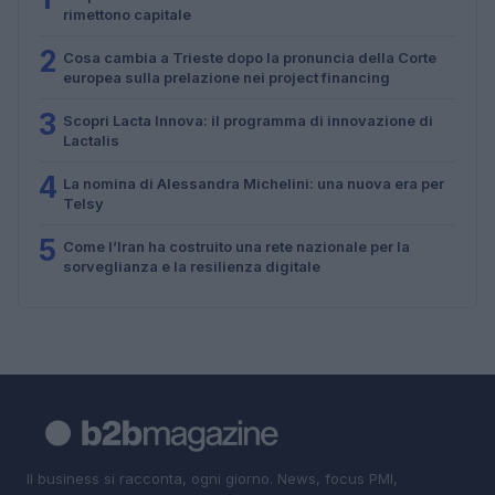
rimettono capitale
2
Cosa cambia a Trieste dopo la pronuncia della Corte
europea sulla prelazione nei project financing
3
Scopri Lacta Innova: il programma di innovazione di
Lactalis
4
La nomina di Alessandra Michelini: una nuova era per
Telsy
5
Come l’Iran ha costruito una rete nazionale per la
sorveglianza e la resilienza digitale
Il business si racconta, ogni giorno. News, focus PMI,