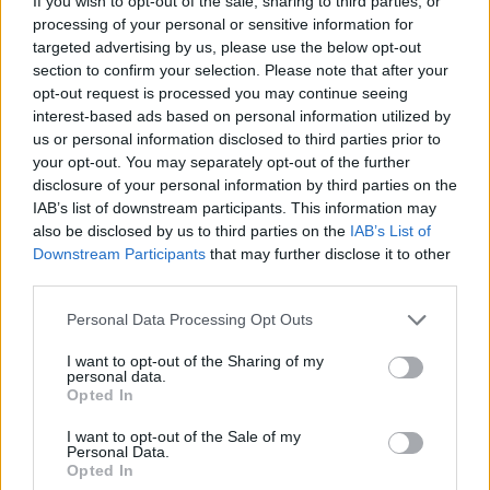
If you wish to opt-out of the sale, sharing to third parties, or
AUTORE
processing of your personal or sensitive information for
AiAdhubMedia
targeted advertising by us, please use the below opt-out
section to confirm your selection. Please note that after your
opt-out request is processed you may continue seeing
interest-based ads based on personal information utilized by
us or personal information disclosed to third parties prior to
your opt-out. You may separately opt-out of the further
disclosure of your personal information by third parties on the
IAB’s list of downstream participants. This information may
also be disclosed by us to third parties on the
IAB’s List of
Downstream Participants
that may further disclose it to other
third parties.
Please note that this website/app uses one or more Google
Personal Data Processing Opt Outs
services and may gather and store information including but
not limited to your visit or usage behaviour. You may click to
I want to opt-out of the Sharing of my
personal data.
grant or deny consent to Google and its third-party tags to
Opted In
use your data for below specified purposes in below Google
consent section.
I want to opt-out of the Sale of my
Personal Data.
Opted In