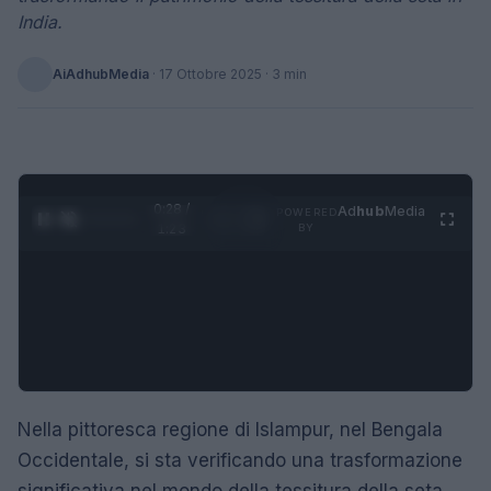
India.
AiAdhubMedia
·
17 Ottobre 2025
· 3 min
0:29 /
Ad
hub
Media
POWERED
1
/
4
1:23
BY
Nella pittoresca regione di Islampur, nel Bengala
Occidentale, si sta verificando una trasformazione