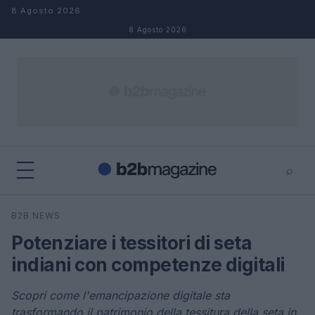
Salta al contenuto
8 Agosto 2026
8 Agosto 2026
⌕
×
⌕
B2B NEWS
Cerca
Potenziare i tessitori di seta
indiani con competenze digitali
Scopri come l'emancipazione digitale sta
trasformando il patrimonio della tessitura della seta in