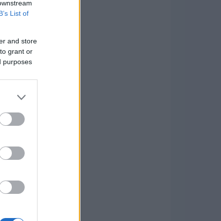
 downstream
B’s List of
er and store
to grant or
ed purposes