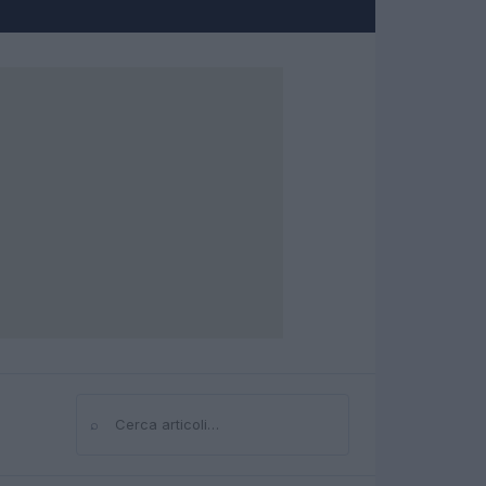
⌕
Cerca