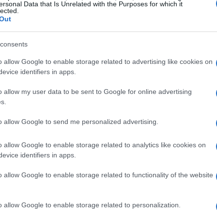
iano
ersonal Data that Is Unrelated with the Purposes for which it
lected.
Out
dalla Misura #51 della Strategia Nazionale di
vo di incoraggiare le
start-up
e le
PMI
a
consents
ntato alla ricerca. Questa iniziativa favorisce lo
o allow Google to enable storage related to advertising like cookies on
etenze nel settore.
evice identifiers in apps.
o allow my user data to be sent to Google for online advertising
rnamenti
s.
ortanza di un adeguamento regolare alle
to allow Google to send me personalized advertising.
 garantendo che il piano rimanga allineato con
o allow Google to enable storage related to analytics like cookies on
 nazionale di cybersicurezza. Questo approccio
evice identifiers in apps.
ere la rilevanza delle azioni intraprese.
o allow Google to enable storage related to functionality of the website
o allow Google to enable storage related to personalization.