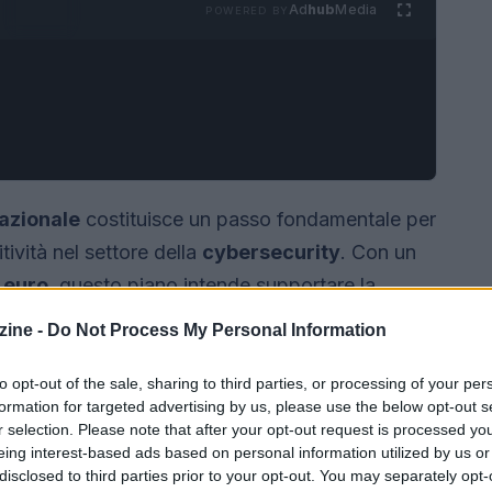
Ad
hub
Media
POWERED BY
nazionale
costituisce un passo fondamentale per
tività nel settore della
cybersecurity
. Con un
i euro
, questo piano intende supportare la
renditoriale, mirando a una prospettiva
ine -
Do Not Process My Personal Information
to opt-out of the sale, sharing to third parties, or processing of your per
formation for targeted advertising by us, please use the below opt-out s
r selection. Please note that after your opt-out request is processed y
eing interest-based ads based on personal information utilized by us or
disclosed to third parties prior to your opt-out. You may separately opt-