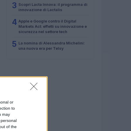
3
Scopri Lacta Innova: il programma di
innovazione di Lactalis
4
Apple e Google contro il Digital
Markets Act: effetti su innovazione e
sicurezza nel settore tech
5
La nomina di Alessandra Michelini:
una nuova era per Telsy
sonal or
ection to
ou may
 personal
out of the