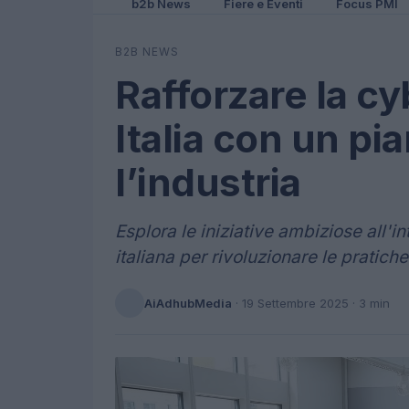
b2b News
Fiere e Eventi
Focus PMI
B2B NEWS
Rafforzare la cy
Italia con un pi
l’industria
Esplora le iniziative ambiziose all'i
italiana per rivoluzionare le pratich
AiAdhubMedia
·
19 Settembre 2025
· 3 min