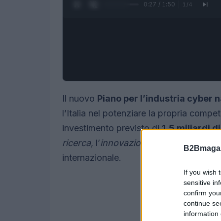
0:28 / 1:50
1
/
4
Il nuovo
Piano per l’industria cyber 
l’Italia nel potenziare la propria competi
investimento previsto di
1,5 miliardi d
ricerca
, l’
innovazione
e lo sviluppo imp
B2Bmagaz
internazionale.
If you wish 
sensitive in
confirm you
continue se
information 