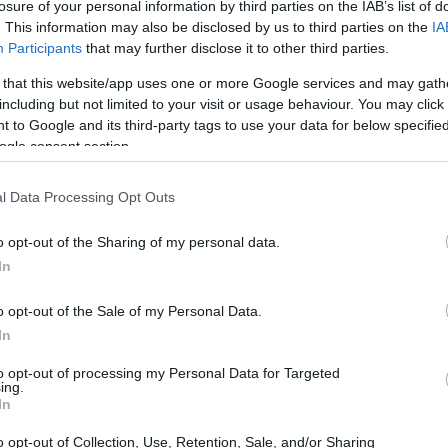
losure of your personal information by third parties on the IAB’s list of
. This information may also be disclosed by us to third parties on the
IA
Participants
that may further disclose it to other third parties.
 that this website/app uses one or more Google services and may gath
including but not limited to your visit or usage behaviour. You may click 
 to Google and its third-party tags to use your data for below specifi
ogle consent section.
l Data Processing Opt Outs
o opt-out of the Sharing of my personal data.
In
NISA
e la Commissione europea, volto a
o opt-out of the Sale of my Personal Data.
ne e degli Stati membri, l’Italia si sta attivando
In
ybersecurity nel panorama della ricerca e delle
to opt-out of processing my Personal Data for Targeted
ing.
In
o opt-out of Collection, Use, Retention, Sale, and/or Sharing