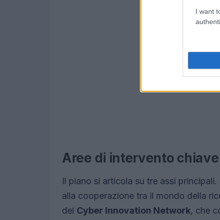
I want t
authenti
Aree di intervento chiave
Il piano si articola su tre assi principali
alla cooperazione tra il mondo della ric
del
Cyber Innovation Network
, che c