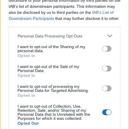
disclosure of your personal information by third parties on the
IAB’s list of downstream participants. This information may
also be disclosed by us to third parties on the
IAB’s List of
Downstream Participants
that may further disclose it to other
third parties.
Ripensare le tecnologie umanitarie oltre i criteri dei
donatori
Please note that this website/app uses one or more Google
Personal Data Processing Opt Outs
services and may gather and store information including but
Martina Marchesi · 10 Lug 2026
not limited to your visit or usage behaviour. You may click to
I want to opt-out of the Sharing of my
personal data.
grant or deny consent to Google and its third-party tags to
B2B NEWS
Opted In
use your data for below specified purposes in below Google
consent section.
I want to opt-out of the Sale of my
Personal Data.
Opted In
I want to opt-out of processing my
Personal Data for Targeted Advertising.
Opted In
I want to opt-out of Collection, Use,
Retention, Sale, and/or Sharing of my
Personal Data that Is Unrelated with the
Purposes for which it was collected.
Opted Out