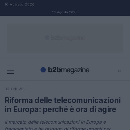
Salta al contenuto
10 Agosto 2026
10 Agosto 2026
⌕
×
⌕
B2B NEWS
Cerca
Riforma delle telecomunicazioni
in Europa: perché è ora di agire
Il mercato delle telecomunicazioni in Europa è
frammentato e ha bisogno di riforme urgenti per