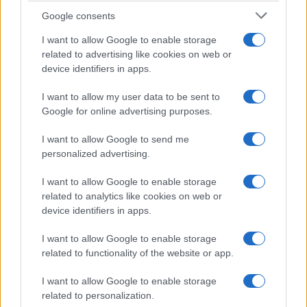
Acquisizione Fincantieri-WSense: i fondatori restano
Google consents
e rimettono capitale
I want to allow Google to enable storage
Linda Pellegrini · 7 Lug 2026
related to advertising like cookies on web or
device identifiers in apps.
B2B NEWS
I want to allow my user data to be sent to
Google for online advertising purposes.
I want to allow Google to send me
personalized advertising.
I want to allow Google to enable storage
related to analytics like cookies on web or
device identifiers in apps.
I want to allow Google to enable storage
related to functionality of the website or app.
Cosa cambia a Trieste dopo la pronuncia della Corte
europea sulla prelazione nei project financing
I want to allow Google to enable storage
Martina Marchesi · 5 Lug 2026
related to personalization.