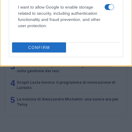
I want to allow Google to enable storage
related to security, including authentication
PIÙ LETTI
functionality and fraud prevention, and other
user protection.
1
Cosa cambia a Trieste dopo la pronuncia della Corte
europea sulla prelazione nei project financing
2
CONFIRM
Acquisizione Fincantieri-WSense: i fondatori restano e
rimettono capitale
3
Henkel e SAP: l’impatto dell’intelligenza artificiale
sulla gestione dei resi
4
Scopri Lacta Innova: il programma di innovazione di
Lactalis
5
La nomina di Alessandra Michelini: una nuova era per
Telsy