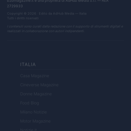
b2bmagazine.it è una proprietà di AdHub Media S.r.l. — REA
2729933
Copyright © 2026 · Edito da AdHub Media — Italia
Tutti i diritti riservati
I contenuti sono curati dalla redazione con il supporto di strumenti digitali e
realizzati in collaborazione con autori indipendenti.
ITALIA
Casa Magazine
Cineverse Magazine
Donne Magazine
Food Blog
Milano Notizie
Motor Magazine
Notizie.it