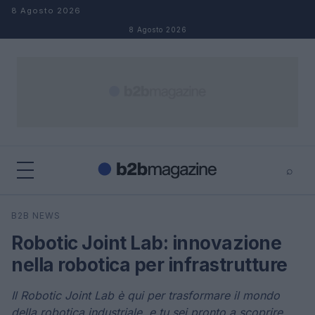
Salta al contenuto
8 Agosto 2026
8 Agosto 2026
⌕
×
⌕
B2B NEWS
Cerca
Robotic Joint Lab: innovazione
nella robotica per infrastrutture
Il Robotic Joint Lab è qui per trasformare il mondo
della robotica industriale, e tu sei pronto a scoprire