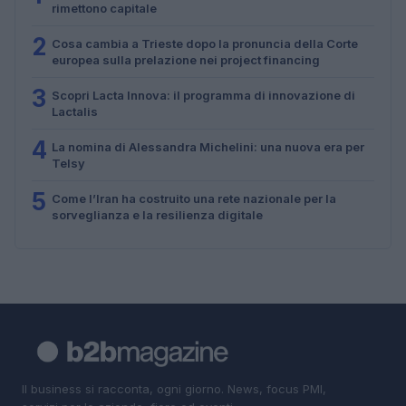
rimettono capitale
2
Cosa cambia a Trieste dopo la pronuncia della Corte
europea sulla prelazione nei project financing
3
Scopri Lacta Innova: il programma di innovazione di
Lactalis
4
La nomina di Alessandra Michelini: una nuova era per
Telsy
5
Come l’Iran ha costruito una rete nazionale per la
sorveglianza e la resilienza digitale
Il business si racconta, ogni giorno. News, focus PMI,