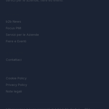
servizi per le aziende, fiere ed eventi.
SEZIONI
b2b News
Focus PMI
Servizi per le Aziende
Fiere e Eventi
MAGAZINE
Contattaci
LEGALE
Cookie Policy
Privacy Policy
Note legali