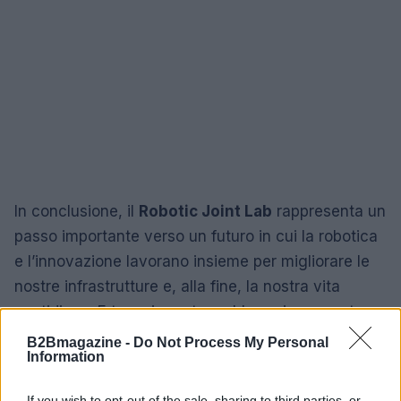
In conclusione, il
Robotic Joint Lab
rappresenta un
passo importante verso un futuro in cui la robotica
e l’innovazione lavorano insieme per migliorare le
nostre infrastrutture e, alla fine, la nostra vita
quotidiana. E tu, sei pronto a abbracciare questa
rivoluzione?
B2Bmagazine -
Do Not Process My Personal
Information
If you wish to opt-out of the sale, sharing to third parties, or