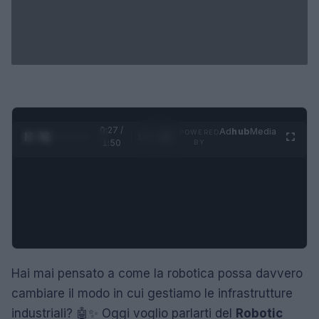
0:28 /
Ad
hub
Media
POWERED
1
/
4
1:50
BY
Hai mai pensato a come la robotica possa davvero
cambiare il modo in cui gestiamo le infrastrutture
industriali? 🤖✨ Oggi voglio parlarti del
Robotic