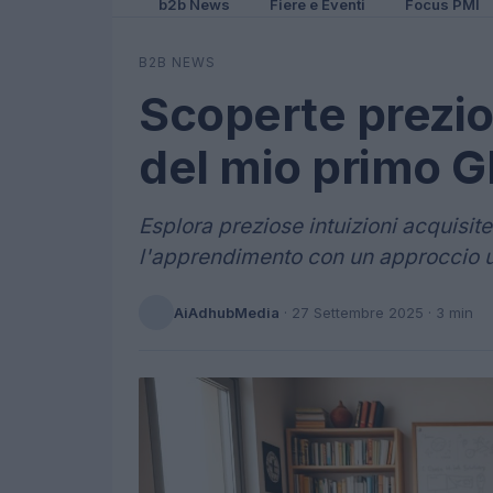
b2b News
Fiere e Eventi
Focus PMI
B2B NEWS
Scoperte prezio
del mio primo G
Esplora preziose intuizioni acquisit
l'apprendimento con un approccio u
AiAdhubMedia
·
27 Settembre 2025
· 3 min