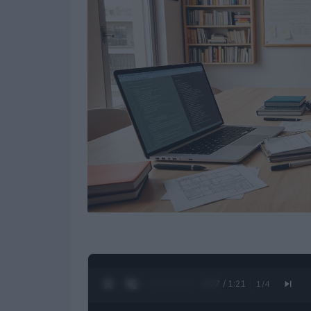
0:28 / 1:21
1
/
4