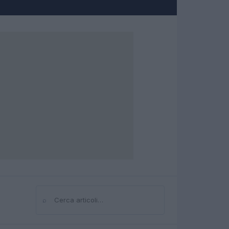
⌕
Cerca