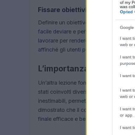
of my P
was col
Fissare obiettivi chiari
Opted 
Definire un obiettivo chiaro è stato cr
Google 
facile deviare e perdere di vista il fin
I want t
lavorare per rendere questo obiettivo
web or d
affinché gli utenti potessero trarne il 
I want t
purpose
L’importanza del feedba
I want 
Un’altra lezione fondamentale riguarda 
I want t
stati coinvolti diversi utenti per testar
web or d
inestimabili, permettendo di effettuare
I want t
dimostrato che il coinvolgimento attivo
or app.
finale efficace e ben accolto.
I want t