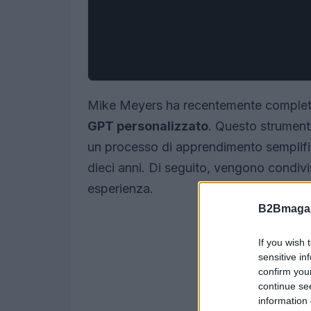
Mike Meyers ha recentemente completat
GPT personalizzato
. Questo strumento
un processo di apprendimento semplifica
dieci anni. Di seguito, vengono condivi
esperienza.
B2Bmagaz
If you wish 
sensitive in
confirm you
continue se
information 