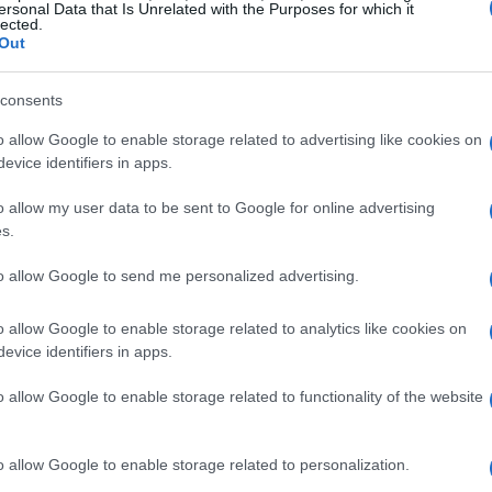
ersonal Data that Is Unrelated with the Purposes for which it
lected.
Out
uciale. Senza una visione precisa, sarebbe stato
consents
e ultimo del progetto. È stato fondamentale
o allow Google to enable storage related to advertising like cookies on
 non solo chiaro, ma anche
raggiungibile
,
evice identifiers in apps.
massimo beneficio.
o allow my user data to be sent to Google for online advertising
s.
ck
to allow Google to send me personalized advertising.
il
feedback
. Durante la fase di sviluppo, sono
o allow Google to enable storage related to analytics like cookies on
e il GPT. Le osservazioni ricevute si sono rivelate
evice identifiers in apps.
 aggiustamenti significativi. Questo scambio ha
o allow Google to enable storage related to functionality of the website
 degli utenti è essenziale per creare un prodotto
o allow Google to enable storage related to personalization.