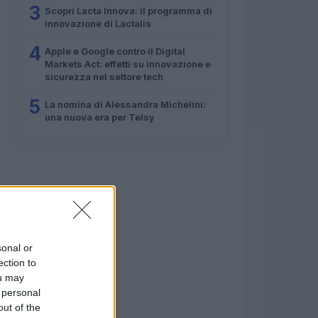
3
Scopri Lacta Innova: il programma di
innovazione di Lactalis
4
Apple e Google contro il Digital
Markets Act: effetti su innovazione e
sicurezza nel settore tech
5
La nomina di Alessandra Michelini:
una nuova era per Telsy
sonal or
ection to
ou may
 personal
out of the