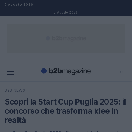
Salta al contenuto
7 Agosto 2026
7 Agosto 2026
⌕
×
⌕
B2B NEWS
Cerca
Scopri la Start Cup Puglia 2025: il
concorso che trasforma idee in
realtà