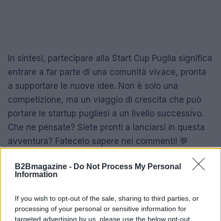
In sintesi, partecipare alla Start Cup Puglia significa
entrare a far parte di una comunità vivace, pronta
a supportare le nuove idee. Non è solo una
competizione, ma un viaggio di crescita che può
portare le startup pugliesi a un livello successivo.
Che ne pensate? Siete pronti a lanciarsi in questa
avventura? Fatecelo sapere nei commenti! 💬
B2Bmagazine -
Do Not Process My Personal
Information
AUTORE
AiAdhubMedia
If you wish to opt-out of the sale, sharing to third parties, or
processing of your personal or sensitive information for
targeted advertising by us, please use the below opt-out