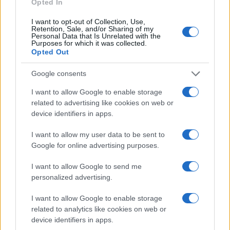
Opted In
Continua a leggere
I want to opt-out of Collection, Use,
Retention, Sale, and/or Sharing of my
B2B NEWS
Personal Data that Is Unrelated with the
Purposes for which it was collected.
Opted Out
Google consents
I want to allow Google to enable storage
related to advertising like cookies on web or
device identifiers in apps.
I want to allow my user data to be sent to
Google for online advertising purposes.
I want to allow Google to send me
Ripensare le tecnologie umanitarie oltre i criteri dei
personalized advertising.
donatori
I want to allow Google to enable storage
Martina Marchesi · 10 Lug 2026
related to analytics like cookies on web or
device identifiers in apps.
B2B NEWS