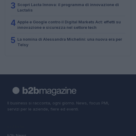
3
Scopri Lacta Innova: il programma di innovazione di
Lactalis
4
Apple e Google contro il Digital Markets Act: effetti su
innovazione e sicurezza nel settore tech
5
La nomina di Alessandra Michelini: una nuova era per
Telsy
Il business si racconta, ogni giorno. News, focus PMI,
servizi per le aziende, fiere ed eventi.
SEZIONI
b2b News