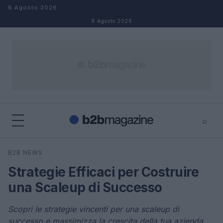
Salta al contenuto
8 Agosto 2026
8 Agosto 2026
⌕
×
⌕
B2B NEWS
Cerca
Strategie Efficaci per Costruire
una Scaleup di Successo
Scopri le strategie vincenti per una scaleup di
successo e massimizza la crescita della tua azienda.