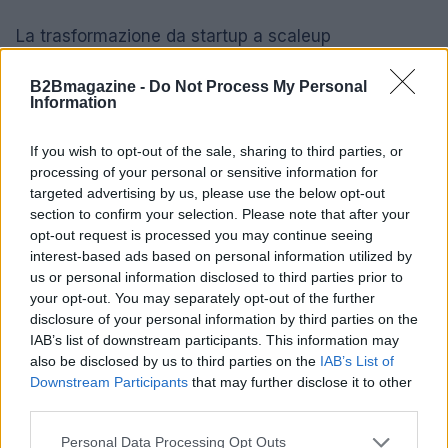
La trasformazione da startup a scaleup
rappresenta un viaggio complesso e stimolante.
B2Bmagazine -
Do Not Process My Personal
Con una visione chiara, investimenti strategici in
Information
tecnologia, una rete di contatti ben sviluppata e
una gestione sostenibile della crescita, le aziende
If you wish to opt-out of the sale, sharing to third parties, or
processing of your personal or sensitive information for
possono non solo raggiungere, ma superare i loro
targeted advertising by us, please use the below opt-out
obiettivi. Seguendo queste best practices, il
section to confirm your selection. Please note that after your
successo è alla portata di mano.
opt-out request is processed you may continue seeing
interest-based ads based on personal information utilized by
us or personal information disclosed to third parties prior to
your opt-out. You may separately opt-out of the further
AUTORE
disclosure of your personal information by third parties on the
AiAdhubMedia
IAB’s list of downstream participants. This information may
also be disclosed by us to third parties on the
IAB’s List of
Downstream Participants
that may further disclose it to other
third parties.
Please note that this website/app uses one or more Google
Personal Data Processing Opt Outs