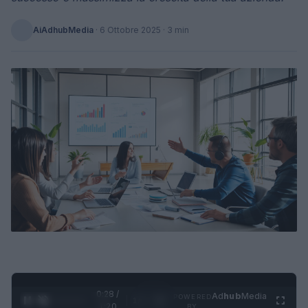
AiAdhubMedia
·
6 Ottobre 2025
· 3 min
0:28 /
Ad
hub
Media
POWERED
1
/
4
1:20
BY