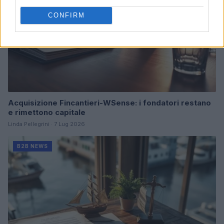
CONFIRM
Acquisizione Fincantieri-WSense: i fondatori restano
e rimettono capitale
Linda Pellegrini · 7 Lug 2026
B2B NEWS