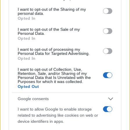
services and may gather and store information including but
not limited to your visit or usage behaviour. You may click to
I want to opt-out of the Sharing of my
personal data.
grant or deny consent to Google and its third-party tags to
Opted In
use your data for below specified purposes in below Google
consent section.
I want to opt-out of the Sale of my
Personal Data.
Opted In
I want to opt-out of processing my
Personal Data for Targeted Advertising.
Opted In
I want to opt-out of Collection, Use,
Retention, Sale, and/or Sharing of my
Personal Data that Is Unrelated with the
Purposes for which it was collected.
Opted Out
Google consents
I want to allow Google to enable storage
related to advertising like cookies on web or
Continua a leggere
device identifiers in apps.