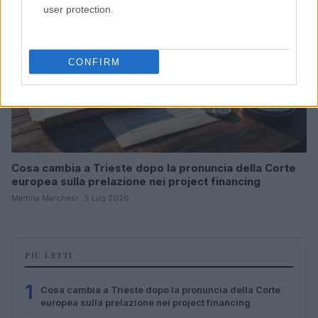
user protection.
CONFIRM
Cosa cambia a Trieste dopo la pronuncia della Corte
europea sulla prelazione nei project financing
Martina Marchesi · 5 Lug 2026
PIÙ LETTI
1
Cosa cambia a Trieste dopo la pronuncia della Corte
europea sulla prelazione nei project financing