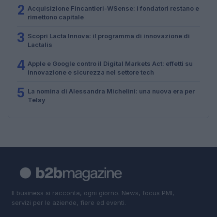
2
Acquisizione Fincantieri-WSense: i fondatori restano e
rimettono capitale
3
Scopri Lacta Innova: il programma di innovazione di
Lactalis
4
Apple e Google contro il Digital Markets Act: effetti su
innovazione e sicurezza nel settore tech
5
La nomina di Alessandra Michelini: una nuova era per
Telsy
Il business si racconta, ogni giorno. News, focus PMI,
servizi per le aziende, fiere ed eventi.