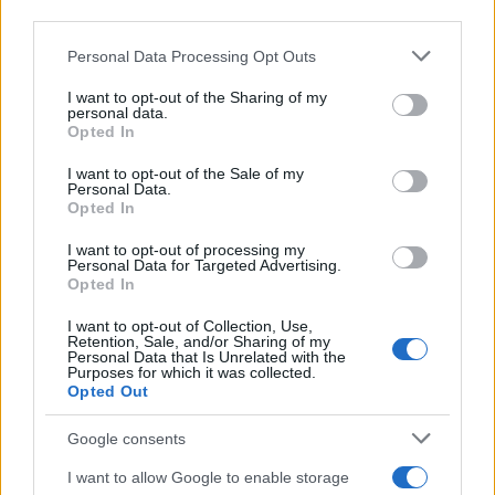
third parties.
Please note that this website/app uses one or more Google
Personal Data Processing Opt Outs
Continua a leggere
services and may gather and store information including but
not limited to your visit or usage behaviour. You may click to
I want to opt-out of the Sharing of my
personal data.
grant or deny consent to Google and its third-party tags to
Opted In
B2B NEWS
use your data for below specified purposes in below Google
consent section.
I want to opt-out of the Sale of my
Personal Data.
Opted In
I want to opt-out of processing my
Personal Data for Targeted Advertising.
Opted In
I want to opt-out of Collection, Use,
Retention, Sale, and/or Sharing of my
Personal Data that Is Unrelated with the
Purposes for which it was collected.
Opted Out
Google consents
Ripensare le tecnologie umanitarie oltre i criteri dei
donatori
I want to allow Google to enable storage
Martina Marchesi · 10 Lug 2026