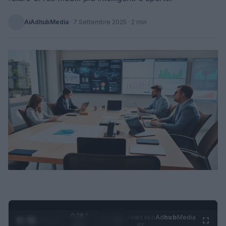
AiAdhubMedia
·
7 Settembre 2025
· 2 min
0:28 /
Ad
hub
Media
POWERED
1
/
4
1:21
BY