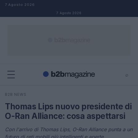
Salta al contenuto
7 Agosto 2026
7 Agosto 2026
⌕
×
⌕
B2B NEWS
Cerca
Thomas Lips nuovo presidente di
O-Ran Alliance: cosa aspettarsi
Con l'arrivo di Thomas Lips, O-Ran Alliance punta a un
futuro di reti mobili più intelligenti e aperte.