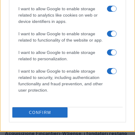
I want to allow Google to enable storage
related to analytics like cookies on web or
device identifiers in apps.
Ripensare le tecnologie umanitarie oltre i criteri dei
donatori
I want to allow Google to enable storage
Martina Marchesi · 10 Lug 2026
related to functionality of the website or app.
B2B NEWS
I want to allow Google to enable storage
related to personalization.
I want to allow Google to enable storage
related to security, including authentication
functionality and fraud prevention, and other
user protection.
CONFIRM
Acquisizione Fincantieri-WSense: i fondatori restano