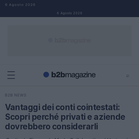
Salta al contenuto
6 Agosto 2026
6 Agosto 2026
⌕
×
⌕
B2B NEWS
Cerca
Vantaggi dei conti cointestati:
Scopri perché privati e aziende
dovrebbero considerarli