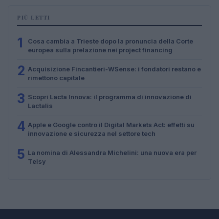
PIÙ LETTI
1
Cosa cambia a Trieste dopo la pronuncia della Corte
europea sulla prelazione nei project financing
2
Acquisizione Fincantieri-WSense: i fondatori restano e
rimettono capitale
3
Scopri Lacta Innova: il programma di innovazione di
Lactalis
4
Apple e Google contro il Digital Markets Act: effetti su
innovazione e sicurezza nel settore tech
5
La nomina di Alessandra Michelini: una nuova era per
Telsy