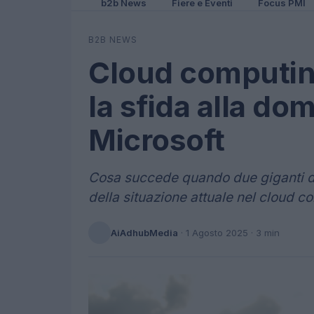
b2b News
Fiere e Eventi
Focus PMI
B2B NEWS
Cloud computin
la sfida alla d
Microsoft
Cosa succede quando due giganti d
della situazione attuale nel cloud c
AiAdhubMedia
·
1 Agosto 2025
· 3 min