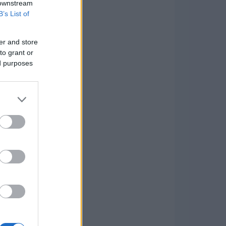
 downstream
B’s List of
er and store
to grant or
ed purposes