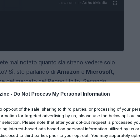
Ad
hub
Media
POWERED BY
vete mai notato quanto sia strano vedere solo
o? Sì, sto parlando di
Amazon
e
Microsoft
,
me del mercato nel Regno Unito. Secondo
r la concorrenza e i mercati, queste due aziende
ine -
Do Not Process My Personal Information
cato dei servizi cloud. Un dato che fa davvero
to opt-out of the sale, sharing to third parties, or processing of your per
formation for targeted advertising by us, please use the below opt-out s
r selection. Please note that after your opt-out request is processed y
eing interest-based ads based on personal information utilized by us or
disclosed to third parties prior to your opt-out. You may separately opt-