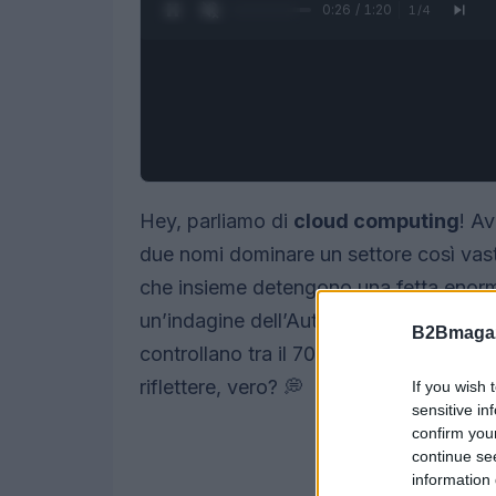
0:27 / 1:20
1
/
4
Hey, parliamo di
cloud computing
! A
due nomi dominare un settore così vast
che insieme detengono una fetta enor
un’indagine dell’Autorità britannica pe
B2Bmagaz
controllano tra il 70% e l’80% del mer
riflettere, vero? 💭
If you wish 
sensitive in
confirm you
continue se
information 