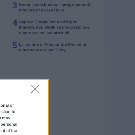
3
Scopri Lacta Innova: il programma di
innovazione di Lactalis
4
Apple e Google contro il Digital
Markets Act: effetti su innovazione e
sicurezza nel settore tech
5
La nomina di Alessandra Michelini:
una nuova era per Telsy
sonal or
ection to
ou may
 personal
out of the