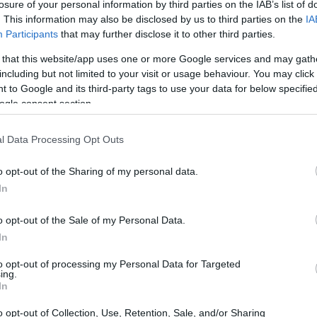
losure of your personal information by third parties on the IAB’s list of
. This information may also be disclosed by us to third parties on the
IA
Participants
that may further disclose it to other third parties.
 that this website/app uses one or more Google services and may gath
including but not limited to your visit or usage behaviour. You may click 
 to Google and its third-party tags to use your data for below specifi
ogle consent section.
l Data Processing Opt Outs
o opt-out of the Sharing of my personal data.
In
o opt-out of the Sale of my Personal Data.
l cloud
In
to opt-out of processing my Personal Data for Targeted
n passa inosservata. La
Competition and
ing.
In
 un campanello d’allarme, affermando che “la
sto settore. Ma cosa significa realmente? Per
o opt-out of Collection, Use, Retention, Sale, and/or Sharing