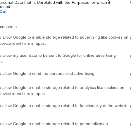
ersonal Data that Is Unrelated with the Purposes for which it
lected.
a per chiedersi se esistano alternative valide a
Out
 cui ci siano più attori sul mercato, ognuno con
 giving me hopeful vibes
per il futuro del
consents
o allow Google to enable storage related to advertising like cookies on
evice identifiers in apps.
mazon e Microsoft come “aziende strategiche
o allow my user data to be sent to Google for online advertising
regolazioni che limiteranno il loro potere.
s.
tante per garantire una concorrenza più equa e
to allow Google to send me personalized advertising.
nsa che sia ora di agire? 🤔
o allow Google to enable storage related to analytics like cookies on
loro impatto
evice identifiers in apps.
o allow Google to enable storage related to functionality of the website
olitiche europee, come il
Digital Markets Act
usi di posizione dominante. È interessante
o allow Google to enable storage related to personalization.
ettere un freno a questi giganti, mentre nel