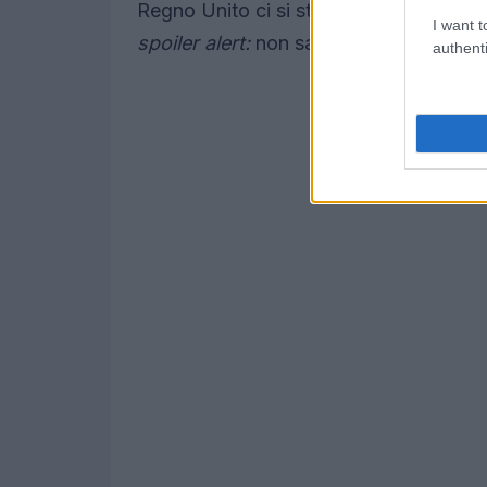
Regno Unito ci si sta finalmente renden
I want t
spoiler alert:
non sarà facile! 😅
authenti