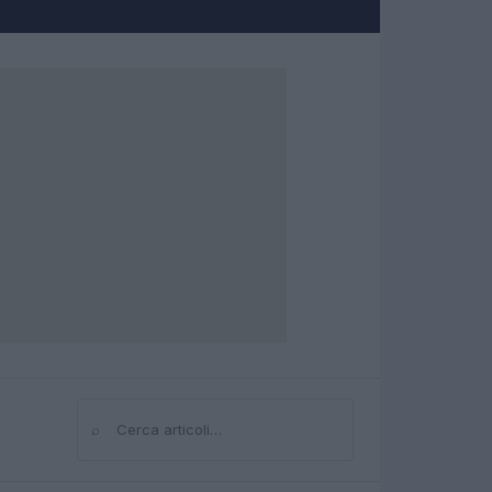
⌕
Cerca