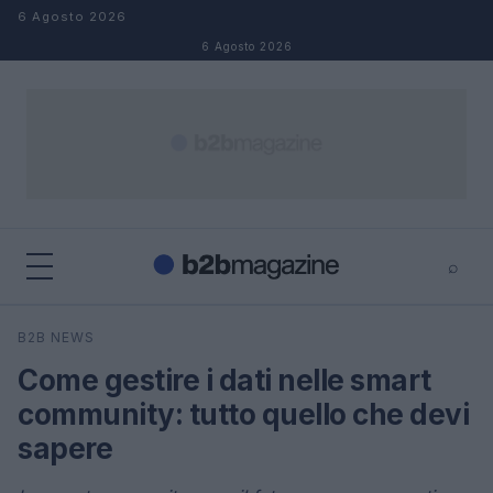
Salta al contenuto
6 Agosto 2026
6 Agosto 2026
⌕
×
⌕
B2B NEWS
Cerca
Come gestire i dati nelle smart
community: tutto quello che devi
sapere