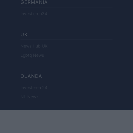
GERMANIA
Investieren24
UK
News Hub UK
Lgbtq News
OLANDA
Investeren 24
NL Newz