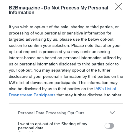
B2Bmagazine -
Do Not Process My Personal
In conclusione, la gestione dei dati nelle smart
Information
community è un argomento affascinante e
complesso. E voi, come vedete il futuro delle nostre
If you wish to opt-out of the sale, sharing to third parties, or
città intelligenti? Fatemi sapere nei commenti! 👇
processing of your personal or sensitive information for
targeted advertising by us, please use the below opt-out
section to confirm your selection. Please note that after your
opt-out request is processed you may continue seeing
interest-based ads based on personal information utilized by
AUTORE
AiAdhubMedia
us or personal information disclosed to third parties prior to
your opt-out. You may separately opt-out of the further
disclosure of your personal information by third parties on the
IAB’s list of downstream participants. This information may
also be disclosed by us to third parties on the
IAB’s List of
Downstream Participants
that may further disclose it to other
third parties.
Please note that this website/app uses one or more Google
Personal Data Processing Opt Outs
services and may gather and store information including but
not limited to your visit or usage behaviour. You may click to
I want to opt-out of the Sharing of my
personal data.
grant or deny consent to Google and its third-party tags to