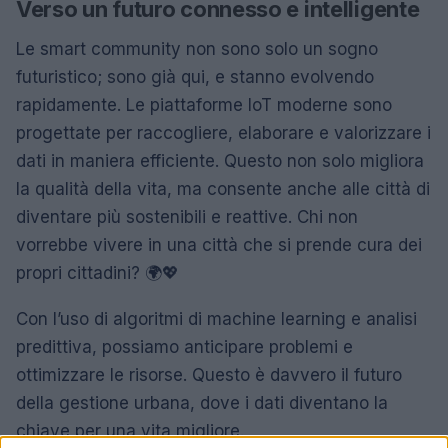
Verso un futuro connesso e intelligente
Le smart community non sono solo un sogno
futuristico; sono già qui, e stanno evolvendo
rapidamente. Le piattaforme IoT moderne sono
progettate per raccogliere, elaborare e valorizzare i
dati in maniera efficiente. Questo non solo migliora
la qualità della vita, ma consente anche alle città di
diventare più sostenibili e reattive. Chi non
vorrebbe vivere in una città che si prende cura dei
propri cittadini? 🌍💖
Con l’uso di algoritmi di machine learning e analisi
predittiva, possiamo anticipare problemi e
ottimizzare le risorse. Questo è davvero il futuro
della gestione urbana, dove i dati diventano la
chiave per una vita migliore.