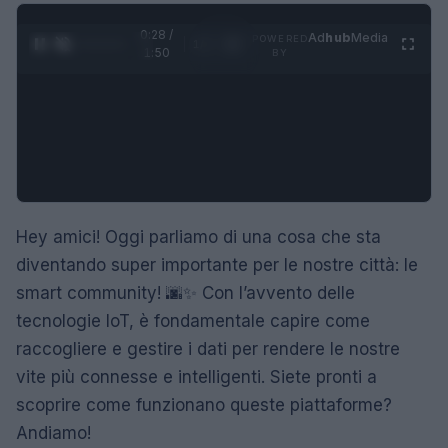
0:29 /
Ad
hub
Media
POWERED
1
/
4
1:50
BY
Hey amici! Oggi parliamo di una cosa che sta
diventando super importante per le nostre città: le
smart community! 🌆✨ Con l’avvento delle
tecnologie IoT, è fondamentale capire come
raccogliere e gestire i dati per rendere le nostre
vite più connesse e intelligenti. Siete pronti a
scoprire come funzionano queste piattaforme?
Andiamo!