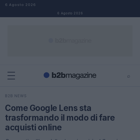
Salta al contenuto
6 Agosto 2026
6 Agosto 2026
⌕
×
⌕
B2B NEWS
Cerca
Come Google Lens sta
trasformando il modo di fare
acquisti online