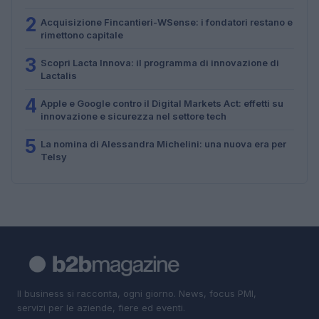
2
Acquisizione Fincantieri-WSense: i fondatori restano e
rimettono capitale
3
Scopri Lacta Innova: il programma di innovazione di
Lactalis
4
Apple e Google contro il Digital Markets Act: effetti su
innovazione e sicurezza nel settore tech
5
La nomina di Alessandra Michelini: una nuova era per
Telsy
Il business si racconta, ogni giorno. News, focus PMI,
servizi per le aziende, fiere ed eventi.