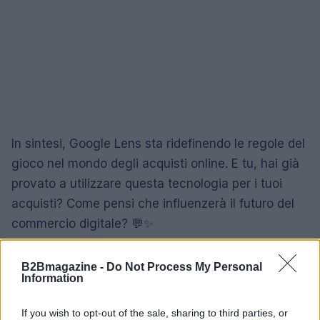
In sintesi, Google Lens sta ridefinendo le regole del
gioco nel mondo degli acquisti online. E tu, hai già
provato a utilizzare questa tecnologia per i tuoi
acquisti? Come pensi che influenzerà il futuro del
commercio digitale? 💬✨
“`
B2Bmagazine -
Do Not Process My Personal
Information
If you wish to opt-out of the sale, sharing to third parties, or
AUTORE