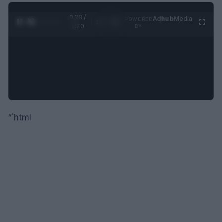
0:28 /
Ad
hub
Media
POWERED
1
/
4
1:20
BY
“`html