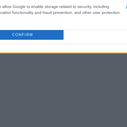
 si caratterizza per una legislazione sulla
o allow Google to enable storage related to security, including
e deve ora confrontarsi con queste nuove forme
cation functionality and fraud prevention, and other user protection.
. La crescente attenzione internazionale verso la
le fonti editoriali costringerà Google a
CONFIRM
ù rigorose. Ma il rischio? Che l’innovazione
io di adattarsi, alimentando zone grigie e