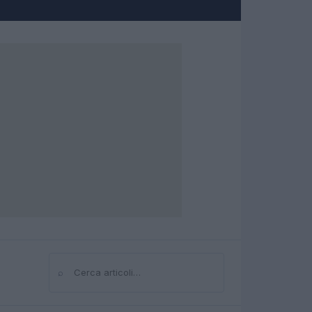
⌕
Cerca