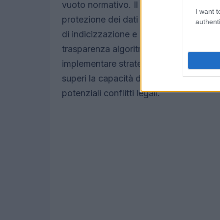
vuoto normativo. Il contesto giapponese
I want t
protezione dei dati e sul copyright ch
authenti
di indicizzazione e sintesi di contenuti
trasparenza algoritmica e l’uso equo del
implementare strategie di compliance pi
superi la capacità del quadro regolator
potenziali conflitti legali.