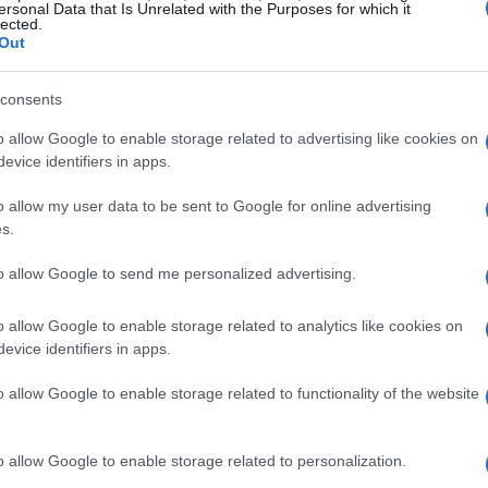
ersonal Data that Is Unrelated with the Purposes for which it
lected.
cessità di cliccare su link esterni. Questo
Out
 in cui consumiamo l’informazione, ma ha
li editori e sugli introiti degli inserzionisti.
consents
o allow Google to enable storage related to advertising like cookies on
ttiva, come negli Stati Uniti, ci sono stati già
evice identifiers in apps.
ditoriali hanno denunciato una diminuzione delle
o allow my user data to be sent to Google for online advertising
bblicitari. Alcuni gruppi hanno persino intrapreso
s.
dibattito internazionale sul futuro della
to allow Google to send me personalized advertising.
lle informazioni. Ma ti sei mai chiesto quali
e di tutto questo? A chi giova effettivamente
o allow Google to enable storage related to analytics like cookies on
evice identifiers in apps.
o allow Google to enable storage related to functionality of the website
petitive
o allow Google to enable storage related to personalization.
espansione dell’AI in Giappone non avviene in un