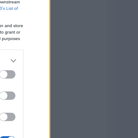
 downstream
B’s List of
er and store
to grant or
ed purposes