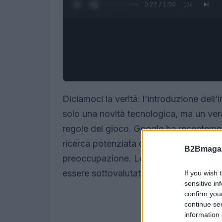
0:28 / 1:50
1
/
4
Diciamoci la verità: l’introduzione dell’
solo una novità tecnologica, ma un ver
regole del gioco. Google ha recentement
ricerca potenziata dall’AI in Giappone
B2Bmagaz
preoccupazione. Le implicazioni di q
essere sottovalutate, sia dal punto di v
If you wish 
sensitive in
confirm you
continue se
information 