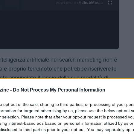
Ad
hub
Media
POWERED BY
intelligenza artificiale nel search marketing non è
o e proprio terremoto che potrebbe riscrivere le
e annunciato il lancio della sua modalità di
, un passo che suscita tanto entusiasmo quanto
ine -
Do Not Process My Personal Information
uesta innovazione sono profonde e non possono
ista degli utenti che degli operatori economici.
to opt-out of the sale, sharing to third parties, or processing of your per
formation for targeted advertising by us, please use the below opt-out s
r selection. Please note that after your opt-out request is processed y
eing interest-based ads based on personal information utilized by us or
disclosed to third parties prior to your opt-out. You may separately opt-