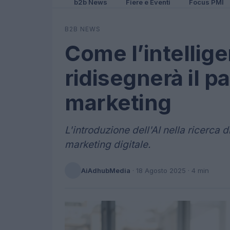
b2b News
Fiere e Eventi
Focus PMI
B2B NEWS
Come l’intellige
ridisegnerà il 
marketing
L'introduzione dell'AI nella ricerc
marketing digitale.
AiAdhubMedia
·
18 Agosto 2025
· 4 min