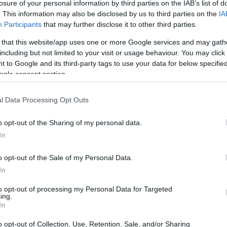
losure of your personal information by third parties on the IAB’s list of
. This information may also be disclosed by us to third parties on the
IA
Participants
that may further disclose it to other third parties.
 that this website/app uses one or more Google services and may gath
including but not limited to your visit or usage behaviour. You may click 
 to Google and its third-party tags to use your data for below specifi
ogle consent section.
l Data Processing Opt Outs
o opt-out of the Sharing of my personal data.
In
o opt-out of the Sale of my Personal Data.
nel modello di business
In
to opt-out of processing my Personal Data for Targeted
 funzione di Google non è solo un aggiornamento,
ing.
In
usiness del search advertising. Gli utenti ora
 contestualizzate direttamente nella pagina dei
o opt-out of Collection, Use, Retention, Sale, and/or Sharing