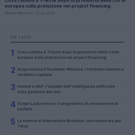
Cosa cambia a Trieste dopo la pronuncia della Corte
europea sulla prelazione nei project financing
Martina Marchesi · 5 Lug 2026
PIÙ LETTI
1
Cosa cambia a Trieste dopo la pronuncia della Corte
europea sulla prelazione nei project financing
2
Acquisizione Fincantieri-WSense: i fondatori restano e
rimettono capitale
3
Henkel e SAP: l’impatto dell’intelligenza artificiale
sulla gestione dei resi
4
Scopri Lacta Innova: il programma di innovazione di
Lactalis
5
La nomina di Alessandra Michelini: una nuova era per
Telsy