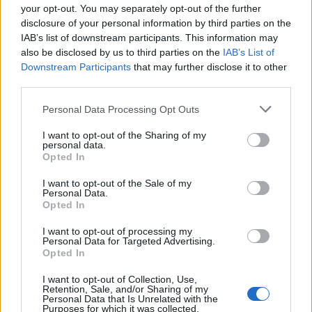
your opt-out. You may separately opt-out of the further
disclosure of your personal information by third parties on the
IAB’s list of downstream participants. This information may
also be disclosed by us to third parties on the
IAB’s List of
Downstream Participants
that may further disclose it to other
third parties.
Please note that this website/app uses one or more Google
Personal Data Processing Opt Outs
services and may gather and store information including but
not limited to your visit or usage behaviour. You may click to
I want to opt-out of the Sharing of my
personal data.
grant or deny consent to Google and its third-party tags to
Opted In
use your data for below specified purposes in below Google
consent section.
I want to opt-out of the Sale of my
Personal Data.
Continua a leggere
Opted In
I want to opt-out of processing my
B2B NEWS
Personal Data for Targeted Advertising.
Opted In
I want to opt-out of Collection, Use,
Retention, Sale, and/or Sharing of my
Personal Data that Is Unrelated with the
Purposes for which it was collected.