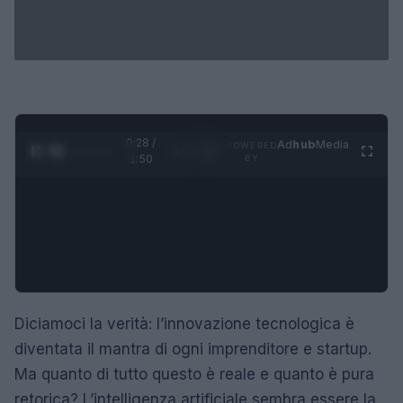
0:29 /
Ad
hub
Media
POWERED
1
/
4
1:50
BY
Diciamoci la verità: l’innovazione tecnologica è
diventata il mantra di ogni imprenditore e startup.
Ma quanto di tutto questo è reale e quanto è pura
retorica? L’intelligenza artificiale sembra essere la