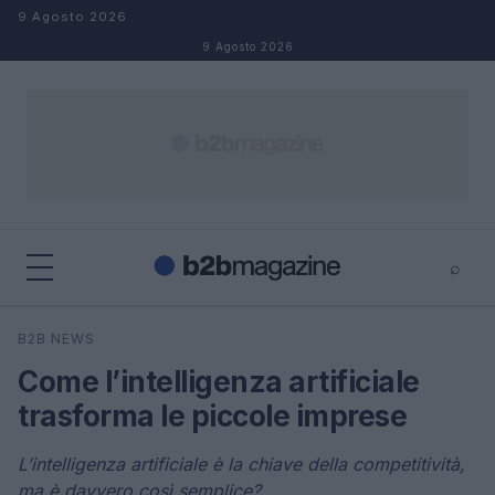
Salta al contenuto
9 Agosto 2026
9 Agosto 2026
⌕
×
⌕
B2B NEWS
Cerca
Come l’intelligenza artificiale
trasforma le piccole imprese
L’intelligenza artificiale è la chiave della competitività,
ma è davvero così semplice?