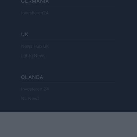
GERMANIA
Investieren24
UK
News Hub UK
Lgbtq News
OLANDA
Investeren 24
NL Newz