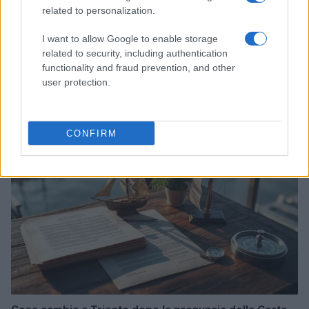
related to personalization.
I want to allow Google to enable storage
related to security, including authentication
Acquisizione Fincantieri-WSense: i fondatori restano
functionality and fraud prevention, and other
e rimettono capitale
user protection.
Linda Pellegrini · 7 Lug 2026
B2B NEWS
CONFIRM