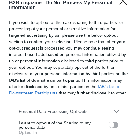
finanziamenti è solo il primo passo. Una gestione
B2Bmagazine -
Do Not Process My Personal
Information
finanziaria oculata e una strategia di crescita
chiara sono altrettanto cruciali.
La capacità di
If you wish to opt-out of the sale, sharing to third parties, or
adattarsi e rispondere alle sfide del mercato
processing of your personal or sensitive information for
può determinare il successo a lungo termine.
targeted advertising by us, please use the below opt-out
section to confirm your selection. Please note that after your
Quindi, mentre esplori le varie opzioni di
opt-out request is processed you may continue seeing
finanziamento, non dimenticare di pianificare il
interest-based ads based on personal information utilized by
futuro della tua impresa. La preparazione
us or personal information disclosed to third parties prior to
your opt-out. You may separately opt-out of the further
meticolosa e un approccio strategico possono fare
disclosure of your personal information by third parties on the
la differenza tra il successo e il fallimento.
IAB’s list of downstream participants. This information may
also be disclosed by us to third parties on the
IAB’s List of
In sintesi, le piccole imprese hanno a disposizione
Downstream Participants
that may further disclose it to other
third parties.
molteplici opportunità per reperire finanziamenti.
Dalla tradizionale strada dei prestiti bancari agli
Please note that this website/app uses one or more Google
Personal Data Processing Opt Outs
services and may gather and store information including but
investimenti di capitale, passando per il
not limited to your visit or usage behaviour. You may click to
I want to opt-out of the Sharing of my
crowdfunding, le possibilità sono tante. Ma non
personal data.
grant or deny consent to Google and its third-party tags to
Opted In
dimentichiamo:
la chiave è la preparazione.
Con
use your data for below specified purposes in below Google