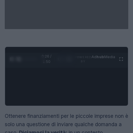
0:27 /
Ad
hub
Media
POWERED
1
/
4
1:50
BY
Ottenere finanziamenti per le piccole imprese non è
solo una questione di inviare qualche domanda a
caso.
Diciamoci la verità:
in un contesto