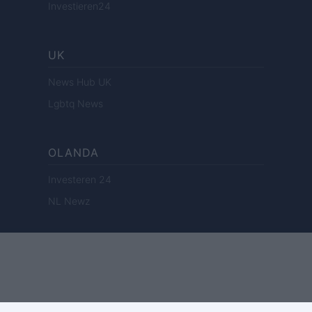
Investieren24
UK
News Hub UK
Lgbtq News
OLANDA
Investeren 24
NL Newz