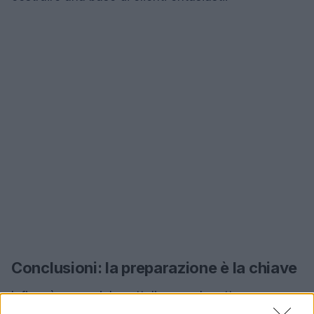
Conclusioni: la preparazione è la chiave
Infine, è essenziale sottolineare che ottenere