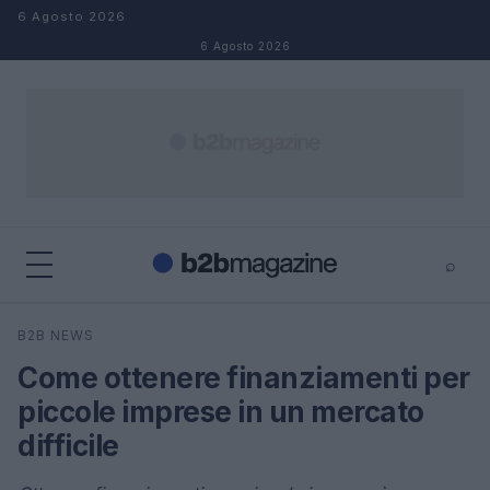
Salta al contenuto
6 Agosto 2026
6 Agosto 2026
⌕
×
⌕
B2B NEWS
Cerca
Come ottenere finanziamenti per
piccole imprese in un mercato
difficile