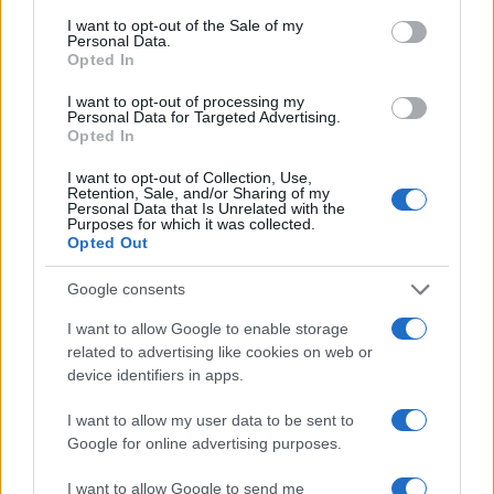
consent section.
un mix di determinazione e pianificazione, è
I want to opt-out of the Sale of my
Personal Data.
possibile non solo sopravvivere, ma prosperare nel
Opted In
mercato competitivo di oggi.
I want to opt-out of processing my
Personal Data for Targeted Advertising.
Opted In
AUTORE
I want to opt-out of Collection, Use,
Retention, Sale, and/or Sharing of my
AiAdhubMedia
Personal Data that Is Unrelated with the
Purposes for which it was collected.
Opted Out
Google consents
I want to allow Google to enable storage
related to advertising like cookies on web or
device identifiers in apps.
I want to allow my user data to be sent to
Google for online advertising purposes.
I want to allow Google to send me