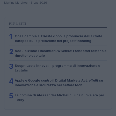
Martina Marchesi · 5 Lug 2026
PIÙ LETTI
1
Cosa cambia a Trieste dopo la pronuncia della Corte
europea sulla prelazione nei project financing
2
Acquisizione Fincantieri-WSense: i fondatori restano e
rimettono capitale
3
Scopri Lacta Innova: il programma di innovazione di
Lactalis
4
Apple e Google contro il Digital Markets Act: effetti su
innovazione e sicurezza nel settore tech
5
La nomina di Alessandra Michelini: una nuova era per
Telsy