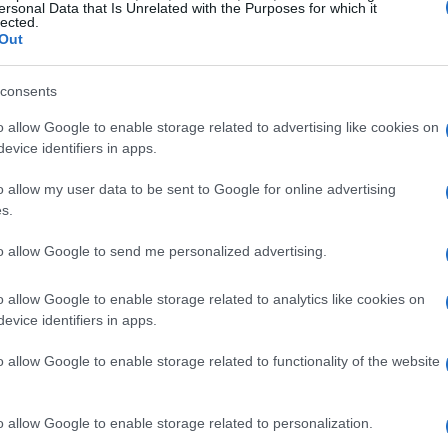
ersonal Data that Is Unrelated with the Purposes for which it
lected.
Out
consents
o allow Google to enable storage related to advertising like cookies on
evice identifiers in apps.
o allow my user data to be sent to Google for online advertising
s.
 quantistici
to allow Google to send me personalized advertising.
o allow Google to enable storage related to analytics like cookies on
messaggio in pochi secondi. Questo è
evice identifiers in apps.
ici potrebbero fare. Utilizzando principi della
o allow Google to enable storage related to functionality of the website
ione e l’entanglement, questi computer hanno il
tici complessi che oggi sono considerati sicuri,
, alla velocità della luce. Hai mai sentito parlare
o allow Google to enable storage related to personalization.