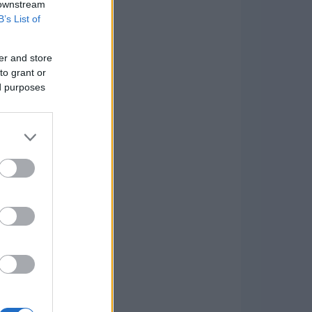
 downstream
B’s List of
er and store
to grant or
ed purposes