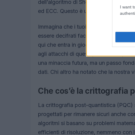
dell’algoritmo di Shor? Potrebbe mettere
I want t
ed ECC. Questo è un grande problema,
authenti
Immagina che i tuoi dati più riservati
essere decifrati facilmente. La sicurez
qui che entra in gioco la crittografia p
agli attacchi di questi potenti compute
una minaccia futura, ma un passo fonda
dati. Chi altro ha notato che la nostra v
Che cos’è la crittografia 
La crittografia post-quantistica (PQC) 
progettati per rimanere sicuri anche co
algoritmi si basano su problemi matema
efficienti di risoluzione, nemmeno con l