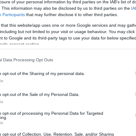
losure of your personal information by third parties on the IAB’s list of
. This information may also be disclosed by us to third parties on the
IA
Participants
that may further disclose it to other third parties.
 diventata una priorità per tutti noi. Ogni giorno
 that this website/app uses one or more Google services and may gath
i messaggi personali ai dati bancari, senza
including but not limited to your visit or usage behaviour. You may click 
. Ma chi di noi si è realmente fermato a
 to Google and its third-party tags to use your data for below specifi
ogle consent section.
hé la
crittografia
, la scienza che protegge le
 E se i metodi che usiamo oggi non fossero più
l Data Processing Opt Outs
ntistici, questa è una realtà che potremmo dover
rafia post-quantistica
e scopriamo perché è
o opt-out of the Sharing of my personal data.
In
o opt-out of the Sale of my Personal Data.
In
to opt-out of processing my Personal Data for Targeted
ing.
In
o opt-out of Collection, Use, Retention, Sale, and/or Sharing