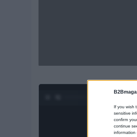
B2Bmagaz
0:28 / 1:21
1
/
4
If you wish 
sensitive in
confirm you
continue se
information 