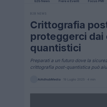
b2b News
Fiere e Eventi
Focus PMI
B2B NEWS
Crittografia po
proteggerci da
quantistici
Preparati a un futuro dove la sicurez
crittografia post-quantistica può aiu
AiAdhubMedia
·
19 Luglio 2025
· 4 min