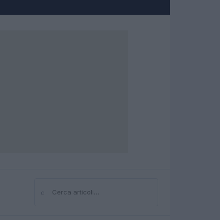
⌕
Cerca