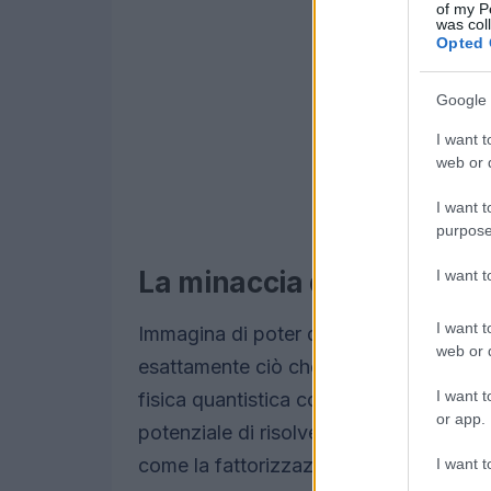
of my P
was col
Opted 
Google 
I want t
web or d
I want t
purpose
La minaccia dei computer
I want 
I want t
Immagina di poter decifrare qualsiasi 
web or d
esattamente ciò che i computer quantist
I want t
fisica quantistica come la sovrapposiz
or app.
potenziale di risolvere problemi matema
come la fattorizzazione di numeri grandi
I want t