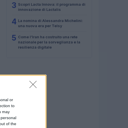
3
Scopri Lacta Innova: il programma di
innovazione di Lactalis
4
La nomina di Alessandra Michelini:
una nuova era per Telsy
5
Come l’Iran ha costruito una rete
nazionale per la sorveglianza e la
resilienza digitale
sonal or
ection to
ou may
 personal
out of the