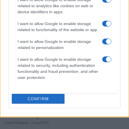
Ripensare le tecnologie umanitarie oltre i criteri dei
related to analytics like cookies on web or
donatori
device identifiers in apps.
Martina Marchesi · 10 Lug 2026
I want to allow Google to enable storage
related to functionality of the website or app.
B2B NEWS
I want to allow Google to enable storage
related to personalization.
I want to allow Google to enable storage
related to security, including authentication
functionality and fraud prevention, and other
user protection.
CONFIRM
Acquisizione Fincantieri-WSense: i fondatori restano
e rimettono capitale
Linda Pellegrini · 7 Lug 2026