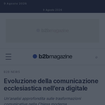
Salta al contenuto
9 Agosto 2026
9 Agosto 2026
⌕
×
⌕
B2B NEWS
Cerca
Evoluzione della comunicazione
ecclesiastica nell’era digitale
Un'analisi approfondita sulle trasformazioni
comunicative nella Chiesa moderna.