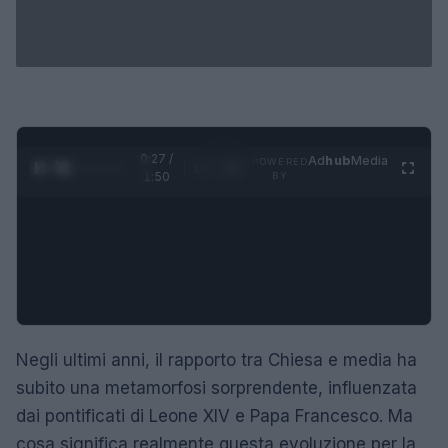
0:28 /
Ad
hub
Media
POWERED
1
/
4
1:50
BY
Negli ultimi anni, il rapporto tra Chiesa e media ha
subito una metamorfosi sorprendente, influenzata
dai pontificati di Leone XIV e Papa Francesco. Ma
cosa significa realmente questa evoluzione per la