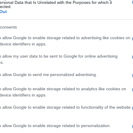
ersonal Data that Is Unrelated with the Purposes for which it
lected.
a artificiale per favorire l’accesso a opportunità
Out
ostenere idee creative e innovative che possano
l’avanzamento economico dei lavoratori a basso
consents
nziare come l’uso dell’AI possa apportare
o allow Google to enable storage related to advertising like cookies on
persone, migliorando la loro capacità di accedere
evice identifiers in apps.
mazione adeguati.
o allow my user data to be sent to Google for online advertising
s.
to allow Google to send me personalized advertising.
 e i gruppi di ricerca sono invitati a presentare
o allow Google to enable storage related to analytics like cookies on
ge di proposte che possano spaziare da soluzioni
evice identifiers in apps.
ormazione che integrino l’AI nel processo di
ale che i candidati dimostrino come le loro
o allow Google to enable storage related to functionality of the website
arriere esistenti e offrire supporto a chi ne ha
o allow Google to enable storage related to personalization.