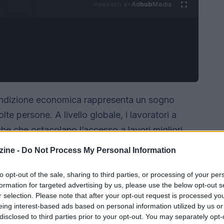
Ad
hub
Media
POWERED BY
 condizione economica rappresenta un sogno
lte persone. A livello globale, i lavoratori a
he che ostacolano l’accesso a lavori migliori,
ifficoltà perpetuano un ciclo di povertà,
ine -
Do Not Process My Personal Information
e la propria situazione, nonostante i loro sforzi.
rtunità di finanziamento significativa per
to opt-out of the sale, sharing to third parties, or processing of your per
formation for targeted advertising by us, please use the below opt-out s
ificiale
che potrebbero contribuire a migliorare
r selection. Please note that after your opt-out request is processed y
eing interest-based ads based on personal information utilized by us or
disclosed to third parties prior to your opt-out. You may separately opt-