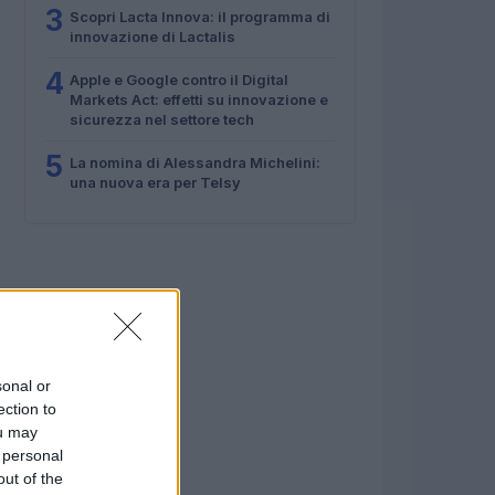
3
Scopri Lacta Innova: il programma di
innovazione di Lactalis
4
Apple e Google contro il Digital
Markets Act: effetti su innovazione e
sicurezza nel settore tech
5
La nomina di Alessandra Michelini:
una nuova era per Telsy
sonal or
ection to
ou may
 personal
out of the