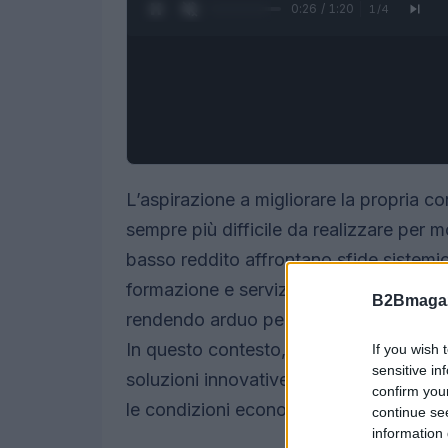
0:27 / 1:20
1
/
4
L’aspirazione a migliorare la propria
sempre più difficile da realizzare per mo
basso reddito affrontano sfide sistemic
formazione e servizi pubblici. Queste d
B2Bmagaz
rendendo arduo per le famiglie migliorar
In questo contesto, si presenta un’oppo
If you wish 
sensitive in
soluzioni innovative di
intelligenza art
confirm you
le condizioni economiche.
continue se
information 