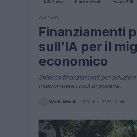
b2b News
Fiere e Eventi
Focus PMI
B2B NEWS
Finanziamenti p
sull’IA per il m
economico
Sblocca finanziamenti per soluzioni d
interrompere i cicli di povertà.
AiAdhubMedia
·
15 Ottobre 2025
· 3 min