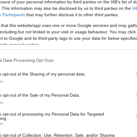
losure of your personal information by third parties on the IAB’s list of
. This information may also be disclosed by us to third parties on the
IA
Participants
that may further disclose it to other third parties.
 that this website/app uses one or more Google services and may gath
including but not limited to your visit or usage behaviour. You may click 
 to Google and its third-party tags to use your data for below specifi
ogle consent section.
l Data Processing Opt Outs
o opt-out of the Sharing of my personal data.
In
o opt-out of the Sale of my Personal Data.
In
to opt-out of processing my Personal Data for Targeted
ing.
mento di 4 milioni di dollari
In
a disposizione un totale di
4 milioni di dollari
o opt-out of Collection, Use, Retention, Sale, and/or Sharing