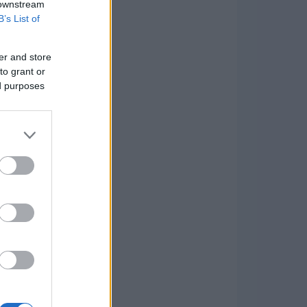
 downstream
B’s List of
er and store
to grant or
ed purposes