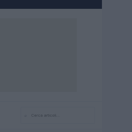
⌕
Cerca