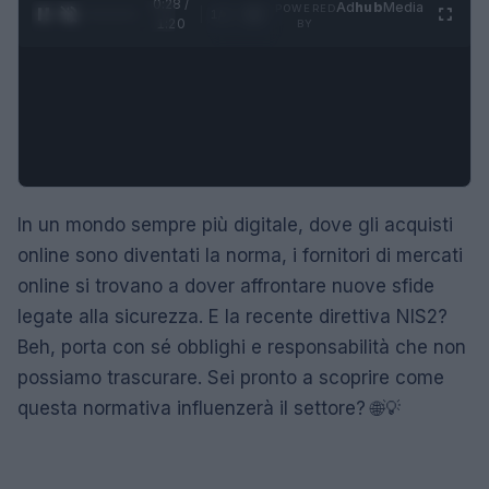
0:29 /
Ad
hub
Media
POWERED
1
/
4
1:20
BY
In un mondo sempre più digitale, dove gli acquisti
online sono diventati la norma, i fornitori di mercati
online si trovano a dover affrontare nuove sfide
legate alla sicurezza. E la recente direttiva NIS2?
Beh, porta con sé obblighi e responsabilità che non
possiamo trascurare. Sei pronto a scoprire come
questa normativa influenzerà il settore? 🌐💡