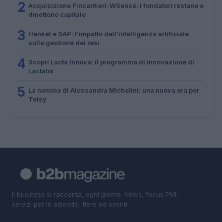
2
Acquisizione Fincantieri-WSense: i fondatori restano e
rimettono capitale
3
Henkel e SAP: l’impatto dell’intelligenza artificiale
sulla gestione dei resi
4
Scopri Lacta Innova: il programma di innovazione di
Lactalis
5
La nomina di Alessandra Michelini: una nuova era per
Telsy
Il business si racconta, ogni giorno. News, focus PMI,
servizi per le aziende, fiere ed eventi.