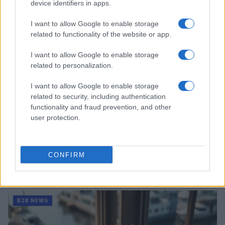
device identifiers in apps.
B2B NEWS
I want to allow Google to enable storage
related to functionality of the website or app.
I want to allow Google to enable storage
related to personalization.
I want to allow Google to enable storage
related to security, including authentication
functionality and fraud prevention, and other
user protection.
CONFIRM
Acquisizione Fincantieri-WSense: i fondatori restano
e rimettono capitale
Linda Pellegrini · 7 Lug 2026
B2B NEWS