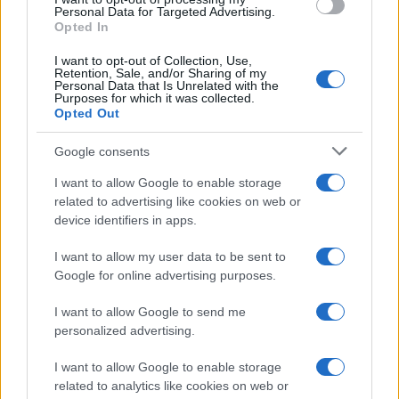
Personal Data for Targeted Advertising.
Opted In
Continua a leggere
I want to opt-out of Collection, Use,
Retention, Sale, and/or Sharing of my
Personal Data that Is Unrelated with the
Purposes for which it was collected.
B2B NEWS
Opted Out
Google consents
I want to allow Google to enable storage
related to advertising like cookies on web or
device identifiers in apps.
I want to allow my user data to be sent to
Google for online advertising purposes.
I want to allow Google to send me
personalized advertising.
Ripensare le tecnologie umanitarie oltre i criteri dei
I want to allow Google to enable storage
donatori
related to analytics like cookies on web or
Martina Marchesi · 10 Lug 2026