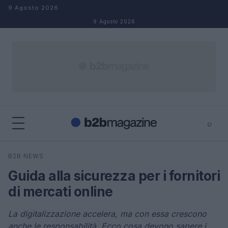
Salta al contenuto
9 Agosto 2026
9 Agosto 2026
⌕
×
⌕
B2B NEWS
Cerca
Guida alla sicurezza per i fornitori
di mercati online
La digitalizzazione accelera, ma con essa crescono
anche le responsabilità. Ecco cosa devono sapere i