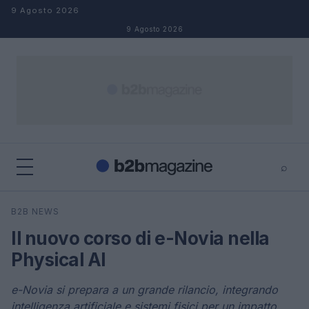
Salta al contenuto
9 Agosto 2026
9 Agosto 2026
⌕
×
⌕
B2B NEWS
Cerca
Il nuovo corso di e-Novia nella
Physical AI
e-Novia si prepara a un grande rilancio, integrando
intelligenza artificiale e sistemi fisici per un impatto