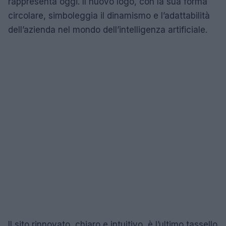
rappresenta oggi. Il nuovo logo, con la sua forma
circolare, simboleggia il dinamismo e l’adattabilità
dell’azienda nel mondo dell’intelligenza artificiale.
Il sito rinnovato, chiaro e intuitivo, è l’ultimo tassello