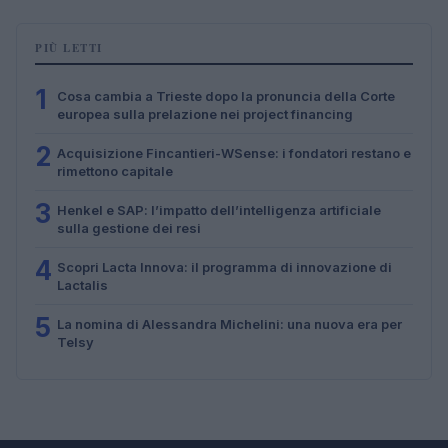
PIÙ LETTI
1
Cosa cambia a Trieste dopo la pronuncia della Corte
europea sulla prelazione nei project financing
2
Acquisizione Fincantieri-WSense: i fondatori restano e
rimettono capitale
3
Henkel e SAP: l’impatto dell’intelligenza artificiale
sulla gestione dei resi
4
Scopri Lacta Innova: il programma di innovazione di
Lactalis
5
La nomina di Alessandra Michelini: una nuova era per
Telsy