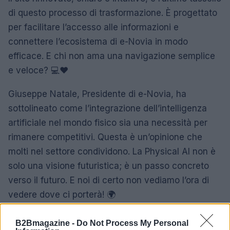
di questo processo di trasformazione. È progettato
per facilitare l’accesso alle informazioni e
connettere l’ecosistema di e-Novia in modo
efficace. E chi non ama una navigazione semplice
e veloce? 💻❤️
Giuseppe Natale, Presidente di e-Novia, ha
sottolineato come l’integrazione dell’intelligenza
artificiale nel mondo fisico sia una necessità per
rimanere competitivi. Questa è un’opinione che
molti nel settore condividono. La Physical AI non è
solo una visione futuristica; è un passo concreto
verso il futuro. E noi di certo non vediamo l’ora di
vedere dove ci porterà! 🌍
Quindi, chi di voi sta seguendo da vicino e-Novia?
B2Bmagazine -
Do Not Process My Personal