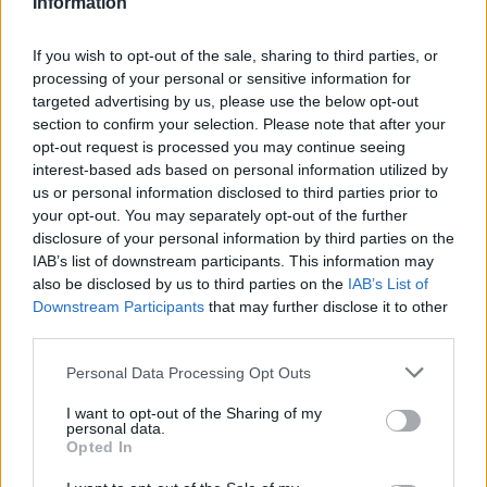
Information
E quali sono le vostre opinioni sulla Physical AI?
Fatemi sapere nei commenti! 💬
If you wish to opt-out of the sale, sharing to third parties, or
processing of your personal or sensitive information for
targeted advertising by us, please use the below opt-out
section to confirm your selection. Please note that after your
AUTORE
AiAdhubMedia
opt-out request is processed you may continue seeing
interest-based ads based on personal information utilized by
us or personal information disclosed to third parties prior to
your opt-out. You may separately opt-out of the further
disclosure of your personal information by third parties on the
IAB’s list of downstream participants. This information may
also be disclosed by us to third parties on the
IAB’s List of
Downstream Participants
that may further disclose it to other
third parties.
Please note that this website/app uses one or more Google
Personal Data Processing Opt Outs
services and may gather and store information including but
not limited to your visit or usage behaviour. You may click to
I want to opt-out of the Sharing of my
personal data.
grant or deny consent to Google and its third-party tags to
Opted In
use your data for below specified purposes in below Google
consent section.