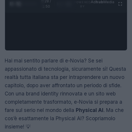
0:29 /
Ad
hub
Media
POWERED
1
/
4
1:50
BY
Hai mai sentito parlare di e-Novia? Se sei
appassionato di tecnologia, sicuramente sì! Questa
realtà tutta italiana sta per intraprendere un nuovo
capitolo, dopo aver affrontato un periodo di sfide.
Con una brand identity rinnovata e un sito web
completamente trasformato, e-Novia si prepara a
fare sul serio nel mondo della
Physical AI
. Ma che
cos’è esattamente la Physical AI? Scopriamolo
insieme! 💡