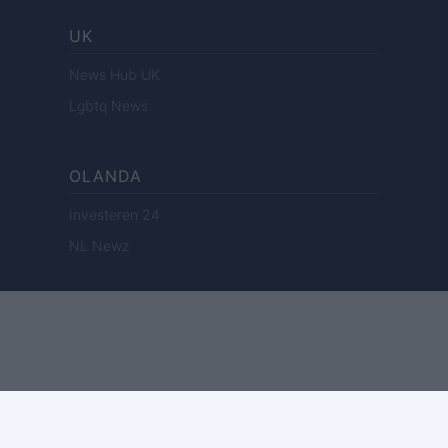
UK
News Hub UK
Lgbtq News
OLANDA
Investeren 24
NL Newz