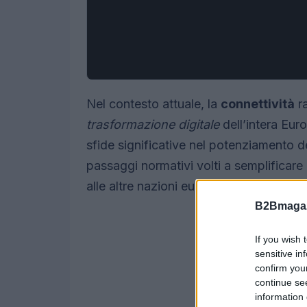
Nel contesto attuale, la
connettività
ra
trasformazione digitale
dell’intera Euro
sfide significative nel potenziamento de
passaggi normativi volti a semplificare 
alle altre nazioni europee.
B2Bmagaz
If you wish 
sensitive in
confirm you
continue se
information 