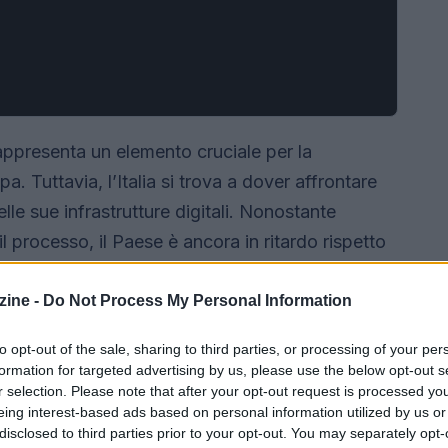
ppresenta un elemento cruciale per la
pa. Tuttavia, l’Italia si trova a dover affrontare
lle sue infrastrutture digitali. Nonostante
il processo, il Paese è ancora in ritardo rispetto
ine -
Do Not Process My Personal Information
to opt-out of the sale, sharing to third parties, or processing of your per
formation for targeted advertising by us, please use the below opt-out s
r selection. Please note that after your opt-out request is processed y
eing interest-based ads based on personal information utilized by us or
disclosed to third parties prior to your opt-out. You may separately opt-