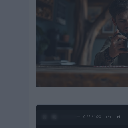
0:28 / 1:20
1
/
4