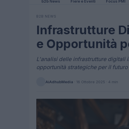
b2b News
Fiere e Eventi
Focus PMI
B2B NEWS
Infrastrutture Dig
e Opportunità pe
L'analisi delle infrastrutture digitali 
opportunità strategiche per il futur
AiAdhubMedia
·
16 Ottobre 2025
· 4 min