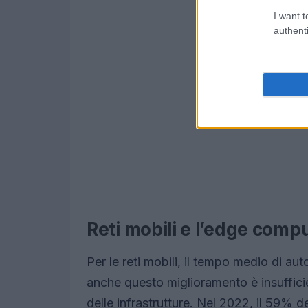
I want t
authenti
Reti mobili e l’edge comp
Per le reti mobili, il tempo medio di au
anche questo miglioramento è insuffici
delle infrastrutture. Nel 2022, il 59% 