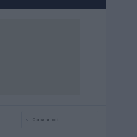
⌕
Cerca