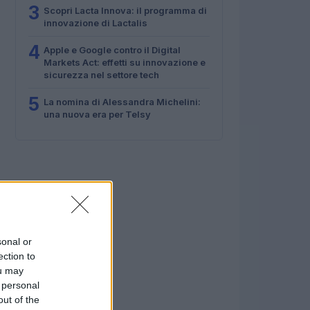
3
Scopri Lacta Innova: il programma di
innovazione di Lactalis
4
Apple e Google contro il Digital
Markets Act: effetti su innovazione e
sicurezza nel settore tech
5
La nomina di Alessandra Michelini:
una nuova era per Telsy
sonal or
ection to
ou may
 personal
out of the