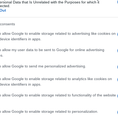
fisse
, i tempi di autorizzazione per
ersonal Data that Is Unrelated with the Purposes for which it
lected.
, passando da 121 a 105 giorni, e anche per gli
Out
ificativa, da 117 a 92 giorni. Tuttavia, tali
consents
notevolmente a livello territoriale. Il Nord Italia
o allow Google to enable storage related to advertising like cookies on
cavi, con una media di 85 giorni, mentre il Centro
evice identifiers in apps.
o allow my user data to be sent to Google for online advertising
s.
vi
to allow Google to send me personalized advertising.
o complesse e soggette a interpretazioni
locali. La mancanza di convocazioni per le
o allow Google to enable storage related to analytics like cookies on
di grave inefficienza, con regioni come
evice identifiers in apps.
o l’80% di non convocazioni.
o allow Google to enable storage related to functionality of the website
o allow Google to enable storage related to personalization.