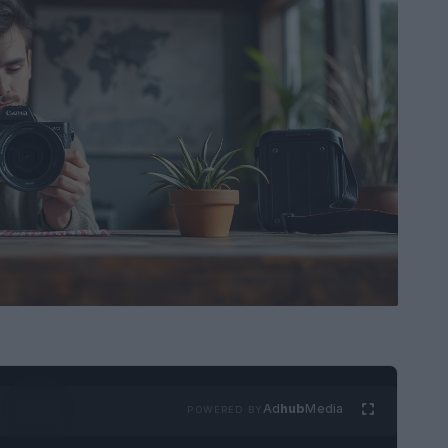
Ad
hub
Media
POWERED BY