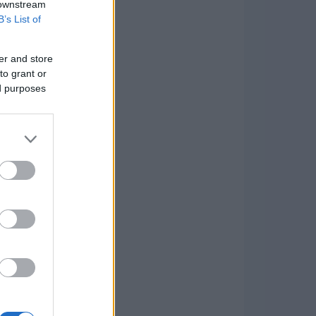
 downstream
B’s List of
er and store
to grant or
ed purposes