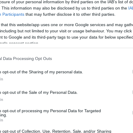
losure of your personal information by third parties on the IAB’s list of
. This information may also be disclosed by us to third parties on the
IA
Participants
that may further disclose it to other third parties.
 that this website/app uses one or more Google services and may gath
including but not limited to your visit or usage behaviour. You may click 
 to Google and its third-party tags to use your data for below specifi
ogle consent section.
l Data Processing Opt Outs
o opt-out of the Sharing of my personal data.
aborazione con Join Group e numerosi attori del
In
 le inefficienze che ostacolano il progresso.
o opt-out of the Sale of my Personal Data.
 gli operatori e le pubbliche amministrazioni (PA)
In
servizi che si svolgono solo nel 15% dei casi.
to opt-out of processing my Personal Data for Targeted
ing.
nfrastrutture
In
o opt-out of Collection, Use, Retention, Sale, and/or Sharing