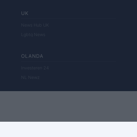
UK
News Hub UK
Lgbtq News
OLANDA
Investeren 24
NL Newz