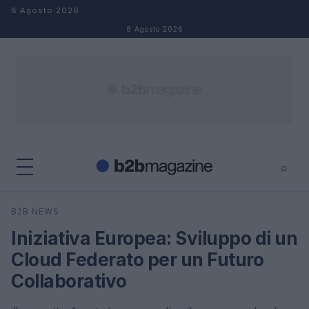
Salta al contenuto
8 Agosto 2026
8 Agosto 2026
⌕
×
⌕
B2B NEWS
Cerca
Iniziativa Europea: Sviluppo di un
Cloud Federato per un Futuro
Collaborativo