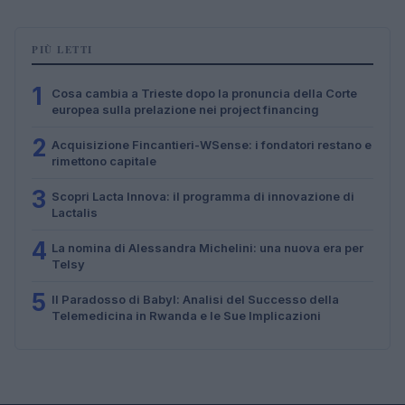
PIÙ LETTI
1
Cosa cambia a Trieste dopo la pronuncia della Corte
europea sulla prelazione nei project financing
2
Acquisizione Fincantieri-WSense: i fondatori restano e
rimettono capitale
3
Scopri Lacta Innova: il programma di innovazione di
Lactalis
4
La nomina di Alessandra Michelini: una nuova era per
Telsy
5
Il Paradosso di Babyl: Analisi del Successo della
Telemedicina in Rwanda e le Sue Implicazioni