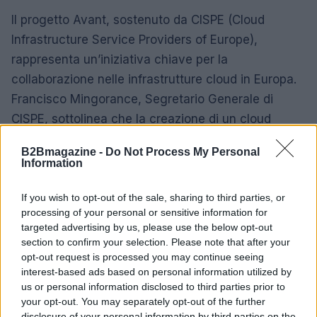
Il progetto Avant, sostenuto da CISPE (Cloud
Infrastructure Service Providers of Europe),
rappresenta un’iniziativa chiave per la
collaborazione nelle infrastrutture cloud in Europa.
Francisco Mingorance, Segretario Generale di
CISPE, sottolinea che la creazione di un cloud
federato europeo è una realtà in fase di sviluppo.
B2Bmagazine -
Do Not Process My Personal
Invece di replicare i modelli centralizzati degli
Information
hyperscaler, si sta delineando un nuovo approccio
di cloud sovrano e collaborativo, che valorizza le
If you wish to opt-out of the sale, sharing to third parties, or
processing of your personal or sensitive information for
competenze già presenti in Europa e promuove una
targeted advertising by us, please use the below opt-out
competizione globale più equa.
section to confirm your selection. Please note that after your
opt-out request is processed you may continue seeing
interest-based ads based on personal information utilized by
us or personal information disclosed to third parties prior to
AUTORE
your opt-out. You may separately opt-out of the further
Matteo Pellegrino
disclosure of your personal information by third parties on the