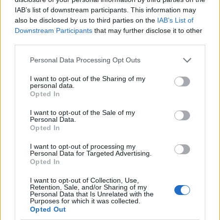
IAB’s list of downstream participants. This information may
Matteo Pellegrino ha organizzato una sfilata
also be disclosed by us to third parties on the
IAB’s List of
pop-up nei vicoli del Quartieri Spagnoli per
Downstream Participants
that may further disclose it to other
promuovere giovani designer; è editorialista
third parties.
moda che cura rubriche su artigianato e
tendenze locali. Nato a Napoli, conserva
Please note that this website/app uses one or more Google
Personal Data Processing Opt Outs
bozze di pattern e appunti presi nelle sartorie
services and may gather and store information including but
di via Toledo.
not limited to your visit or usage behaviour. You may click to
I want to opt-out of the Sharing of my
personal data.
grant or deny consent to Google and its third-party tags to
Opted In
use your data for below specified purposes in below Google
consent section.
I want to opt-out of the Sale of my
Personal Data.
Opted In
I want to opt-out of processing my
Personal Data for Targeted Advertising.
Opted In
I want to opt-out of Collection, Use,
Retention, Sale, and/or Sharing of my
Personal Data that Is Unrelated with the
Purposes for which it was collected.
Opted Out