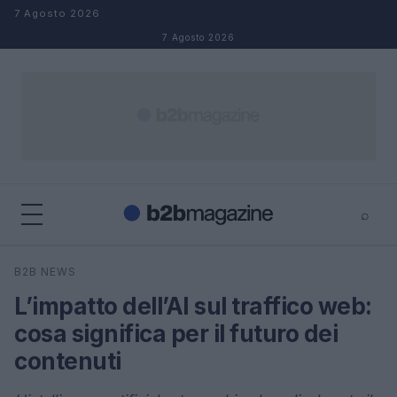
Salta al contenuto
7 Agosto 2026
7 Agosto 2026
⌕
×
⌕
B2B NEWS
Cerca
L’impatto dell’AI sul traffico web:
cosa significa per il futuro dei
contenuti