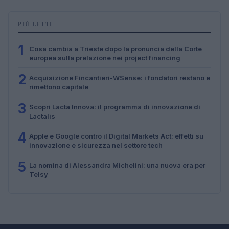
PIÙ LETTI
1
Cosa cambia a Trieste dopo la pronuncia della Corte
europea sulla prelazione nei project financing
2
Acquisizione Fincantieri-WSense: i fondatori restano e
rimettono capitale
3
Scopri Lacta Innova: il programma di innovazione di
Lactalis
4
Apple e Google contro il Digital Markets Act: effetti su
innovazione e sicurezza nel settore tech
5
La nomina di Alessandra Michelini: una nuova era per
Telsy