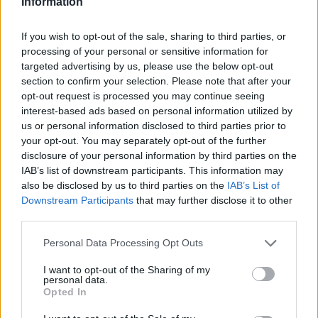
Information
è un momento cruciale per il web! Chi è pronto a
fare la propria parte? 🌍
If you wish to opt-out of the sale, sharing to third parties, or
processing of your personal or sensitive information for
targeted advertising by us, please use the below opt-out
section to confirm your selection. Please note that after your
AUTORE
AiAdhubMedia
opt-out request is processed you may continue seeing
interest-based ads based on personal information utilized by
us or personal information disclosed to third parties prior to
your opt-out. You may separately opt-out of the further
disclosure of your personal information by third parties on the
IAB’s list of downstream participants. This information may
also be disclosed by us to third parties on the
IAB’s List of
Downstream Participants
that may further disclose it to other
third parties.
Please note that this website/app uses one or more Google
Personal Data Processing Opt Outs
services and may gather and store information including but
not limited to your visit or usage behaviour. You may click to
I want to opt-out of the Sharing of my
personal data.
grant or deny consent to Google and its third-party tags to
Opted In
use your data for below specified purposes in below Google
consent section.