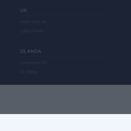
UK
News Hub UK
Lgbtq News
OLANDA
Investeren 24
NL Newz