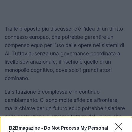
Tra le proposte più discusse, c’è l’idea di un diritto
connesso europeo, che potrebbe garantire un
compenso equo per l’uso delle opere nei sistemi di
AI. Tuttavia, senza una governance coordinata a
livello sovranazionale, il rischio è quello di un
monopolio cognitivo, dove solo i grandi attori
dominano.
La situazione è complessa e in continuo
cambiamento. Ci sono molte sfide da affrontare,
ma la chiave per un futuro equo potrebbe risiedere
nella costruzione di un’architettura del valore che
riconosca il ruolo dei produttori di contenuti. Questo
B2Bmagazine -
Do Not Process My Personal