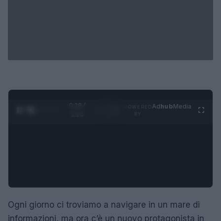
0:29 /
Ad
hub
Media
POWERED
1
/
4
1:23
BY
Ogni giorno ci troviamo a navigare in un mare di
informazioni, ma ora c’è un nuovo protagonista in