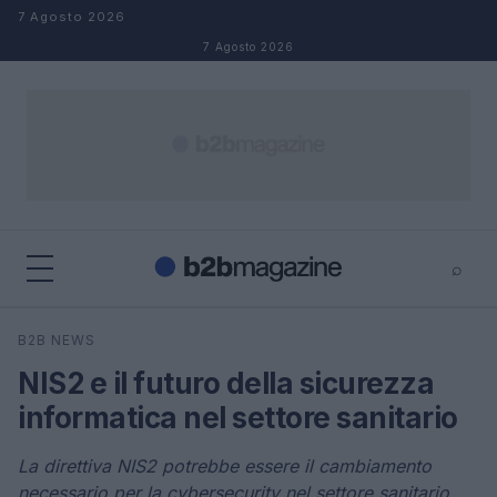
Salta al contenuto
7 Agosto 2026
7 Agosto 2026
⌕
×
⌕
B2B NEWS
Cerca
NIS2 e il futuro della sicurezza
informatica nel settore sanitario
La direttiva NIS2 potrebbe essere il cambiamento
necessario per la cybersecurity nel settore sanitario.