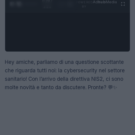
0:29 /
Ad
hub
Media
POWERED
1
/
4
1:21
BY
Hey amiche, parliamo di una questione scottante
che riguarda tutti noi: la cybersecurity nel settore
sanitario! Con l’arrivo della direttiva NIS2, ci sono
molte novità e tanto da discutere. Pronte? 💬✨