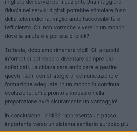
migliore dei servizi per i pazienti. Una maggiore
fiducia nei servizi digitali potrebbe stimolare l’uso
della telemedicina, migliorando l’accessibilità e
l’efficienza. Chi non vorrebbe vivere in un mondo
dove la salute è a portata di click?
Tuttavia, dobbiamo rimanere vigili. Gli attacchi
informatici potrebbero diventare sempre più
sofisticati. La chiave sarà anticipare e gestire
questi rischi con strategie di comunicazione e
formazione adeguate. In un mondo in continua
evoluzione, chi è pronto a investire nella
preparazione avrà sicuramente un vantaggio!
In conclusione, la NIS2 rappresenta un passo
importante verso un sistema sanitario europeo più
sicuro e innovativo. Ma per sfruttare al massimo