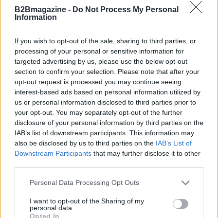
questi benefici, è necessario un lavoro di squadra
B2Bmagazine -
Do Not Process My Personal
Information
tra autorità, strutture sanitarie e aziende
tecnologiche. E voi, che ne pensate? Siete pronte a
If you wish to opt-out of the sale, sharing to third parties, or
parlare di cybersecurity? 💬
processing of your personal or sensitive information for
targeted advertising by us, please use the below opt-out
section to confirm your selection. Please note that after your
opt-out request is processed you may continue seeing
AUTORE
interest-based ads based on personal information utilized by
AiAdhubMedia
us or personal information disclosed to third parties prior to
your opt-out. You may separately opt-out of the further
disclosure of your personal information by third parties on the
IAB’s list of downstream participants. This information may
also be disclosed by us to third parties on the
IAB’s List of
Downstream Participants
that may further disclose it to other
third parties.
Please note that this website/app uses one or more Google
Personal Data Processing Opt Outs
services and may gather and store information including but
not limited to your visit or usage behaviour. You may click to
I want to opt-out of the Sharing of my
personal data.
grant or deny consent to Google and its third-party tags to
Opted In