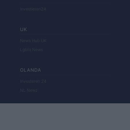
Investieren24
UK
News Hub UK
Lgbtq News
OLANDA
Investeren 24
NL Newz