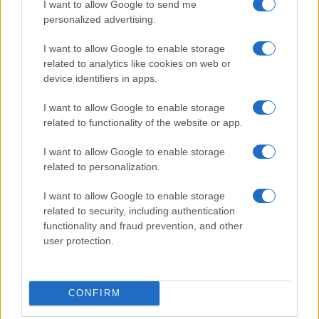
I want to allow Google to send me
personalized advertising.
I want to allow Google to enable storage
related to analytics like cookies on web or
device identifiers in apps.
I want to allow Google to enable storage
Ripensare le tecnologie umanitarie oltre i criteri dei
related to functionality of the website or app.
donatori
Martina Marchesi · 10 Lug 2026
I want to allow Google to enable storage
related to personalization.
B2B NEWS
I want to allow Google to enable storage
related to security, including authentication
functionality and fraud prevention, and other
user protection.
CONFIRM