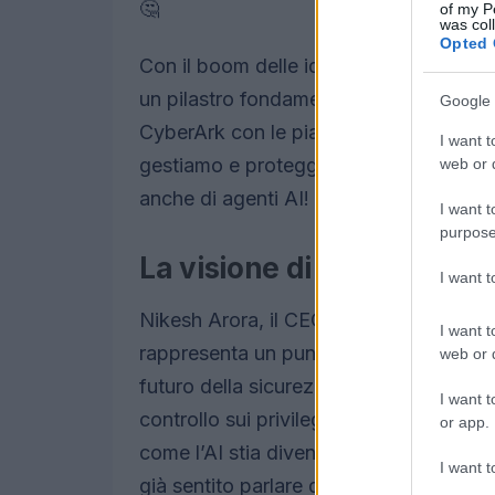
🤔
of my P
was col
Opted 
Con il boom delle identità digitali, la 
un pilastro fondamentale della cybersec
Google 
CyberArk con le piattaforme di Palo Alt
I want t
gestiamo e proteggiamo le identità. E 
web or d
anche di agenti AI! Questo è proprio 
I want t
purpose
La visione di due leader
I want 
Nikesh Arora, il CEO di Palo Alto Netw
I want t
rappresenta un punto di svolta per la si
web or d
futuro della sicurezza debba garantire ch
I want t
controllo sui privilegi. Questo è un pe
or app.
come l’AI stia diventando sempre più pr
I want t
già sentito parlare di agenti AI autonom