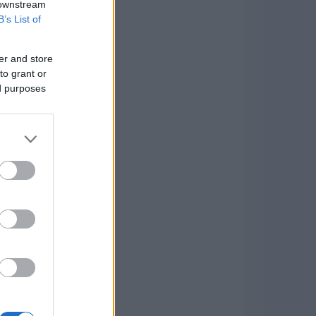
 downstream
B’s List of
er and store
to grant or
ed purposes