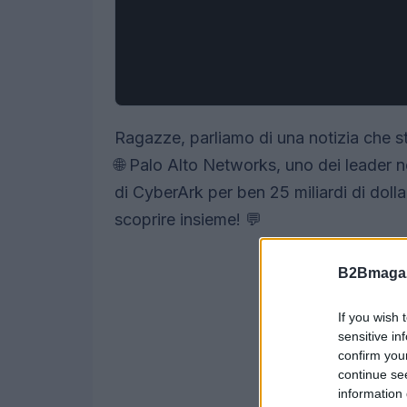
Ragazze, parliamo di una notizia che s
🌐 Palo Alto Networks, uno dei leader n
di CyberArk per ben 25 miliardi di doll
scoprire insieme! 💬
B2Bmagaz
If you wish 
sensitive in
confirm you
continue se
information 