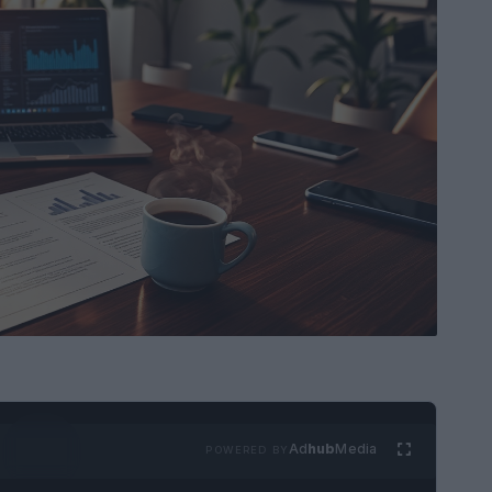
Ad
hub
Media
POWERED BY