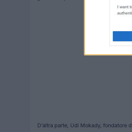
I want t
authenti
D’altra parte, Udi Mokady, fondatore 