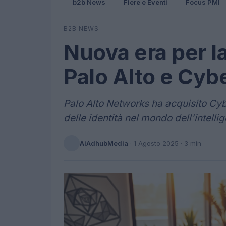
b2b News
Fiere e Eventi
Focus PMI
B2B NEWS
Nuova era per l
Palo Alto e Cyb
Palo Alto Networks ha acquisito Cyb
delle identità nel mondo dell'intellig
AiAdhubMedia
·
1 Agosto 2025
· 3 min