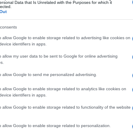
ersonal Data that Is Unrelated with the Purposes for which it
lected.
Out
sicurezza non è più solo un settore di nicchia ma
urity. L’integrazione delle tecnologie di
consents
o promette di rivoluzionare il modo in cui
o allow Google to enable storage related to advertising like cookies on
non stiamo parlando solo di utenti umani, ma
evice identifiers in apps.
un game changer, non credete? 💥
o allow my user data to be sent to Google for online advertising
s.
to allow Google to send me personalized advertising.
orks, ha dichiarato che questa acquisizione
o allow Google to enable storage related to analytics like cookies on
curezza delle identità. Ha sottolineato come il
evice identifiers in apps.
e ogni identità abbia il giusto livello di
o allow Google to enable storage related to functionality of the website
nsiero super attuale, soprattutto considerando
esente nelle nostre vite quotidiane. Chi di voi ha
o allow Google to enable storage related to personalization.
i? 🤖