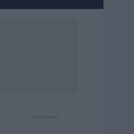
⌕
Cerca