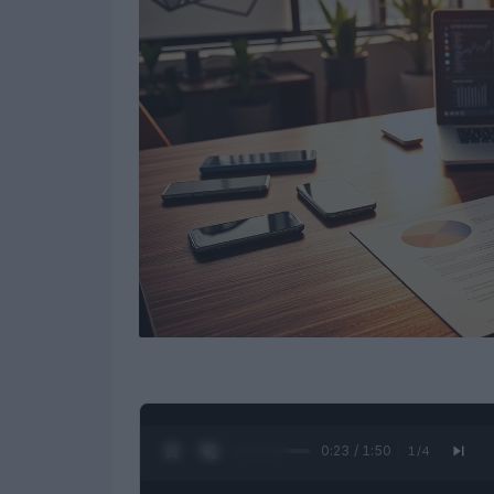
0:24 / 1:50
1
/
4