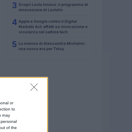
3
Scopri Lacta Innova: il programma di
innovazione di Lactalis
4
Apple e Google contro il Digital
Markets Act: effetti su innovazione e
sicurezza nel settore tech
5
La nomina di Alessandra Michelini:
una nuova era per Telsy
sonal or
ection to
ou may
 personal
out of the