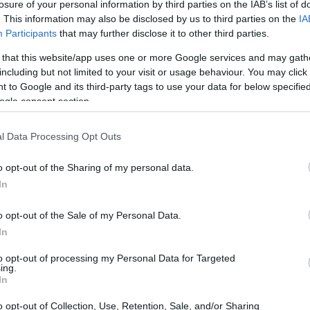
losure of your personal information by third parties on the IAB’s list of
. This information may also be disclosed by us to third parties on the
IA
Participants
that may further disclose it to other third parties.
 that this website/app uses one or more Google services and may gath
including but not limited to your visit or usage behaviour. You may click 
 to Google and its third-party tags to use your data for below specifi
ogle consent section.
l Data Processing Opt Outs
carte in tavola
o opt-out of the Sharing of my personal data.
In
CyberArk ricevano 45 dollari in contanti e 2,2005
azione posseduta, il che rappresenta un bel
o opt-out of the Sale of my Personal Data.
delle azioni negli ultimi dieci giorni prima
In
sto è un vero e proprio cambiamento strategico.
to opt-out of processing my Personal Data for Targeted
ing.
tare un leader nella sicurezza delle identità,
In
ell’intelligenza artificiale. Chi non è d’accordo?
o opt-out of Collection, Use, Retention, Sale, and/or Sharing