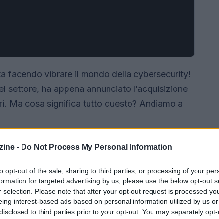
ta facendo vibrare il mondo della cybersecurity!
el settore, ha appena annunciato l’acquisizione
ari. Ma cosa significa tutto questo? Andiamo a
ine -
Do Not Process My Personal Information
to opt-out of the sale, sharing to third parties, or processing of your per
formation for targeted advertising by us, please use the below opt-out s
r selection. Please note that after your opt-out request is processed y
eing interest-based ads based on personal information utilized by us or
disclosed to third parties prior to your opt-out. You may separately opt-