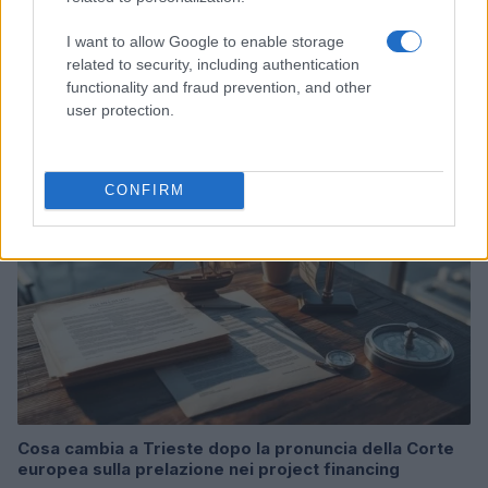
I want to allow Google to enable storage
Acquisizione Fincantieri-WSense: i fondatori restano
related to security, including authentication
e rimettono capitale
functionality and fraud prevention, and other
Linda Pellegrini · 7 Lug 2026
user protection.
B2B NEWS
CONFIRM
Cosa cambia a Trieste dopo la pronuncia della Corte
europea sulla prelazione nei project financing