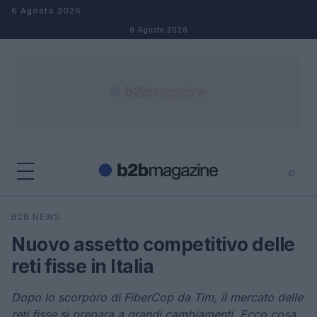
Salta al contenuto
6 Agosto 2026
6 Agosto 2026
⌕
×
⌕
B2B NEWS
Cerca
Nuovo assetto competitivo delle
reti fisse in Italia
Dopo lo scorporo di FiberCop da Tim, il mercato delle
reti fisse si prepara a grandi cambiamenti. Ecco cosa