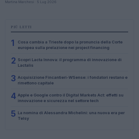
Martina Marchesi · 5 Lug 2026
PIÙ LETTI
1
Cosa cambia a Trieste dopo la pronuncia della Corte
europea sulla prelazione nei project financing
2
Scopri Lacta Innova: il programma di innovazione di
Lactalis
3
Acquisizione Fincantieri-WSense: i fondatori restano e
rimettono capitale
4
Apple e Google contro il Digital Markets Act: effetti su
innovazione e sicurezza nel settore tech
5
La nomina di Alessandra Michelini: una nuova era per
Telsy