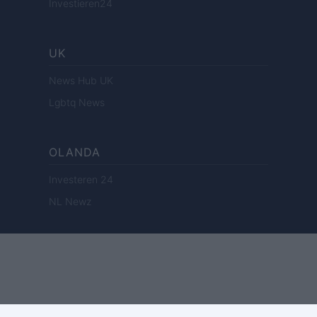
Investieren24
UK
News Hub UK
Lgbtq News
OLANDA
Investeren 24
NL Newz