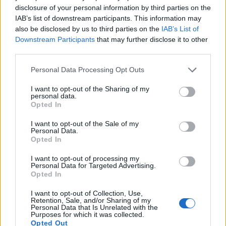
disclosure of your personal information by third parties on the
IAB’s list of downstream participants. This information may
also be disclosed by us to third parties on the
IAB’s List of
Downstream Participants
that may further disclose it to other
third parties.
Please note that this website/app uses one or more Google
Personal Data Processing Opt Outs
services and may gather and store information including but
not limited to your visit or usage behaviour. You may click to
I want to opt-out of the Sharing of my
personal data.
grant or deny consent to Google and its third-party tags to
Opted In
use your data for below specified purposes in below Google
consent section.
Continua a leggere
I want to opt-out of the Sale of my
Personal Data.
Opted In
B2B NEWS
I want to opt-out of processing my
Personal Data for Targeted Advertising.
Opted In
I want to opt-out of Collection, Use,
Retention, Sale, and/or Sharing of my
Personal Data that Is Unrelated with the
Purposes for which it was collected.
Opted Out