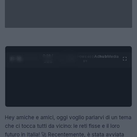
0:29 /
Ad
hub
Media
POWERED
1
/
4
1:23
BY
Hey amiche e amici, oggi voglio parlarvi di un tema
che ci tocca tutti da vicino: le reti fisse e il loro
futuro in Italia! 🚀 Recentemente, è stata avviata