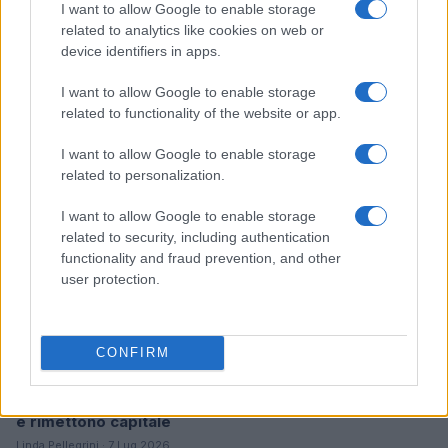
I want to allow Google to enable storage
related to analytics like cookies on web or
Ripensare le tecnologie umanitarie oltre i criteri dei
device identifiers in apps.
donatori
Martina Marchesi · 10 Lug 2026
I want to allow Google to enable storage
related to functionality of the website or app.
B2B NEWS
I want to allow Google to enable storage
related to personalization.
I want to allow Google to enable storage
related to security, including authentication
functionality and fraud prevention, and other
user protection.
CONFIRM
Acquisizione Fincantieri-WSense: i fondatori restano
e rimettono capitale
Linda Pellegrini · 7 Lug 2026