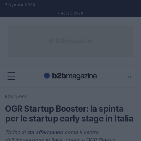
Salta al contenuto
7 Agosto 2026
7 Agosto 2026
⌕
×
⌕
B2B NEWS
Cerca
OGR Startup Booster: la spinta
per le startup early stage in Italia
Torino si sta affermando come il centro
dell'innovazione in Italia, grazie a OGR Startup