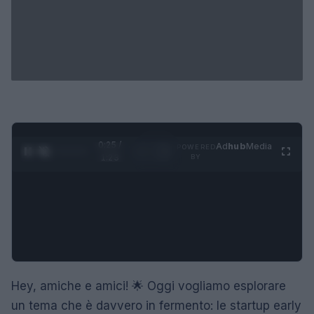
0:26 /
Ad
hub
Media
POWERED
1
/
4
1:23
BY
Hey, amiche e amici! 🌟 Oggi vogliamo esplorare
un tema che è davvero in fermento: le startup early