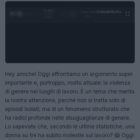
0:29 /
Ad
hub
Media
POWERED
1
/
4
1:21
BY
Hey amiche! Oggi affrontiamo un argomento super
importante e, purtroppo, molto attuale: la violenza
di genere nei luoghi di lavoro. È un tema che merita
la nostra attenzione, perché non si tratta solo di
episodi isolati, ma di un fenomeno strutturato che
ha radici profonde nelle disuguaglianze di genere.
Lo sapevate che, secondo le ultime statistiche, una
donna su tre ha subito molestie sul lavoro? 😱 Oggi