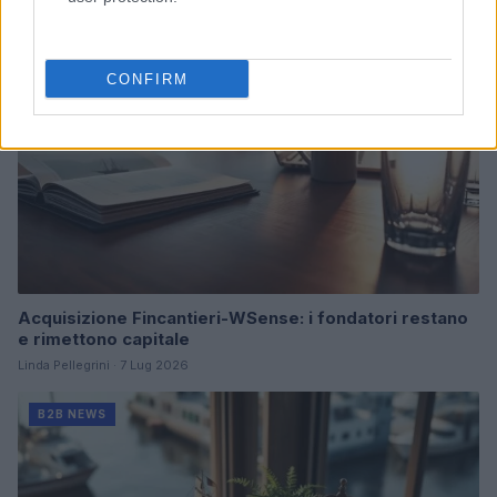
B2B NEWS
CONFIRM
Acquisizione Fincantieri-WSense: i fondatori restano
e rimettono capitale
Linda Pellegrini · 7 Lug 2026
B2B NEWS