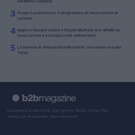
rimettono capitale
3
Scopri Lacta Innova: il programma di innovazione di
Lactalis
4
Apple e Google contro il Digital Markets Act: effetti su
innovazione e sicurezza nel settore tech
5
La nomina di Alessandra Michelini: una nuova era per
Telsy
Il business si racconta, ogni giorno. News, focus PMI,
servizi per le aziende, fiere ed eventi.
SEZIONI