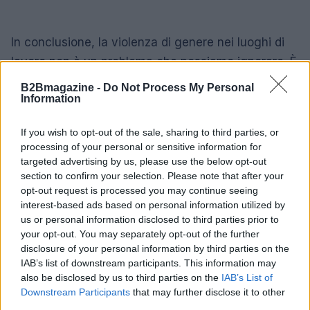
In conclusione, la violenza di genere nei luoghi di
lavoro non è un problema che possiamo ignorare. È
un fatto politico, giuridico e sociale che richiede il
B2Bmagazine -
Do Not Process My Personal
Information
nostro impegno collettivo per essere affrontato.
Dobbiamo continuare a educarci e a sostenere le
If you wish to opt-out of the sale, sharing to third parties, or
vittime, perché ogni voce conta. E voi, cosa ne
processing of your personal or sensitive information for
pensate? Come possiamo combattere insieme
targeted advertising by us, please use the below opt-out
section to confirm your selection. Please note that after your
questo fenomeno? Fatemi sapere nei commenti!
opt-out request is processed you may continue seeing
#ViolenzaDiGenere #ParitàDiGenere
interest-based ads based on personal information utilized by
#CulturaDelRispetto
us or personal information disclosed to third parties prior to
your opt-out. You may separately opt-out of the further
disclosure of your personal information by third parties on the
IAB’s list of downstream participants. This information may
AUTORE
also be disclosed by us to third parties on the
IAB’s List of
AiAdhubMedia
Downstream Participants
that may further disclose it to other
third parties.