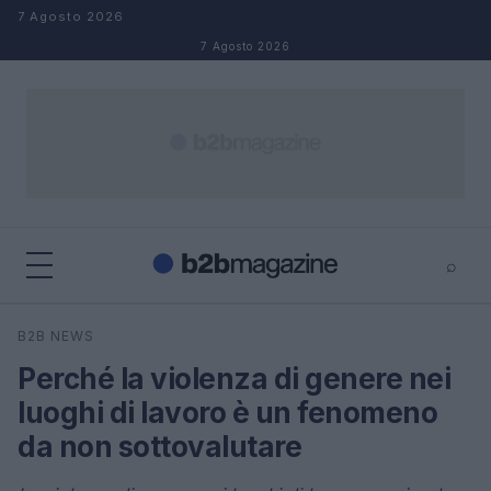
Salta al contenuto
7 Agosto 2026
7 Agosto 2026
⌕
×
⌕
B2B NEWS
Cerca
Perché la violenza di genere nei
luoghi di lavoro è un fenomeno
da non sottovalutare