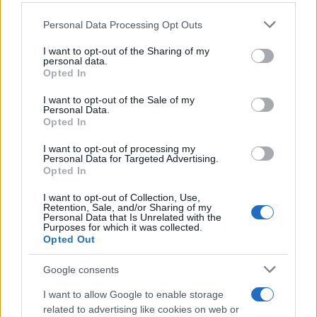
Please note that this website/app uses one or more Google
Personal Data Processing Opt Outs
services and may gather and store information including but
not limited to your visit or usage behaviour. You may click to
I want to opt-out of the Sharing of my
personal data.
grant or deny consent to Google and its third-party tags to
Opted In
use your data for below specified purposes in below Google
consent section.
I want to opt-out of the Sale of my
Personal Data.
Opted In
I want to opt-out of processing my
Personal Data for Targeted Advertising.
Opted In
I want to opt-out of Collection, Use,
Retention, Sale, and/or Sharing of my
Personal Data that Is Unrelated with the
Purposes for which it was collected.
Opted Out
Google consents
I want to allow Google to enable storage
related to advertising like cookies on web or