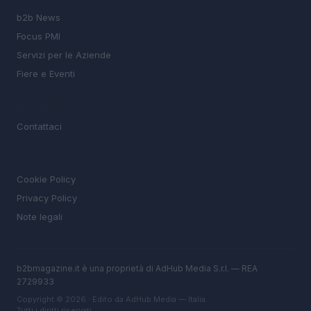
b2b News
Focus PMI
Servizi per le Aziende
Fiere e Eventi
MAGAZINE
Contattaci
LEGALE
Cookie Policy
Privacy Policy
Note legali
b2bmagazine.it è una proprietà di AdHub Media S.r.l. — REA
2729933
Copyright © 2026 · Edito da AdHub Media — Italia
Tutti i diritti riservati