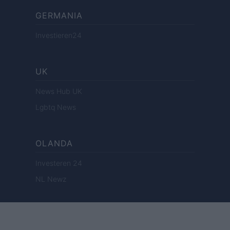
GERMANIA
Investieren24
UK
News Hub UK
Lgbtq News
OLANDA
Investeren 24
NL Newz