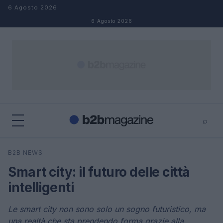
Salta al contenuto
6 Agosto 2026
6 Agosto 2026
⌕
×
⌕
B2B NEWS
Cerca
Smart city: il futuro delle città
intelligenti
Le smart city non sono solo un sogno futuristico, ma
una realtà che sta prendendo forma grazie alla