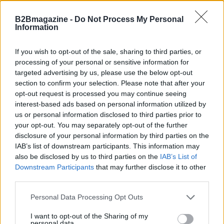
di rete significa investire nella qualità della vita. Chi
B2Bmagazine -
Do Not Process My Personal
di voi è pronto a fare questo viaggio verso il
Information
futuro? 🚀 Condividete le vostre opinioni e idee nei
If you wish to opt-out of the sale, sharing to third parties, or
commenti, il dialogo è aperto! #SmartCity
processing of your personal or sensitive information for
#Innovazione
targeted advertising by us, please use the below opt-out
section to confirm your selection. Please note that after your
opt-out request is processed you may continue seeing
interest-based ads based on personal information utilized by
AUTORE
us or personal information disclosed to third parties prior to
AiAdhubMedia
your opt-out. You may separately opt-out of the further
disclosure of your personal information by third parties on the
IAB’s list of downstream participants. This information may
also be disclosed by us to third parties on the
IAB’s List of
Downstream Participants
that may further disclose it to other
third parties.
Please note that this website/app uses one or more Google
Personal Data Processing Opt Outs
services and may gather and store information including but
not limited to your visit or usage behaviour. You may click to
I want to opt-out of the Sharing of my
personal data.