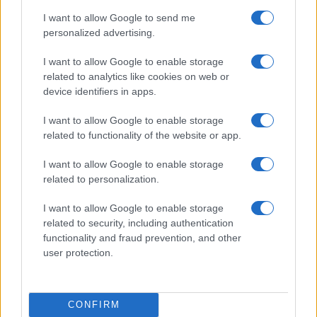
I want to allow Google to send me
personalized advertising.
I want to allow Google to enable storage
related to analytics like cookies on web or
device identifiers in apps.
I want to allow Google to enable storage
related to functionality of the website or app.
Ripensare le tecnologie umanitarie oltre i criteri dei
donatori
I want to allow Google to enable storage
Martina Marchesi · 10 Lug 2026
related to personalization.
B2B NEWS
I want to allow Google to enable storage
related to security, including authentication
functionality and fraud prevention, and other
user protection.
CONFIRM