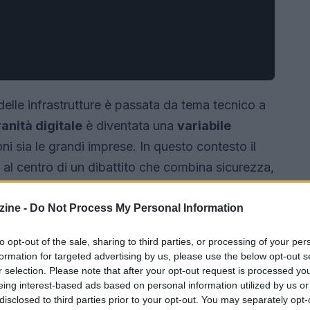
 delle infrastrutture è passata da tema tecnico a
anità digitale
è diventata una
variabile
oni sia le grandi imprese. In questo contesto il
a al centro di un dibattito che combina sicurezza,
; il focus non è più solo fornire connettività,
me e servizi rimangano sotto controllo affidabile.
ine -
Do Not Process My Personal Information
al Sovereignty: What it means for telcos
to opt-out of the sale, sharing to third parties, or processing of your per
ipali operatori globali su questi temi.
formation for targeted advertising by us, please use the below opt-out s
r selection. Please note that after your opt-out request is processed y
eing interest-based ads based on personal information utilized by us or
disclosed to third parties prior to your opt-out. You may separately opt-