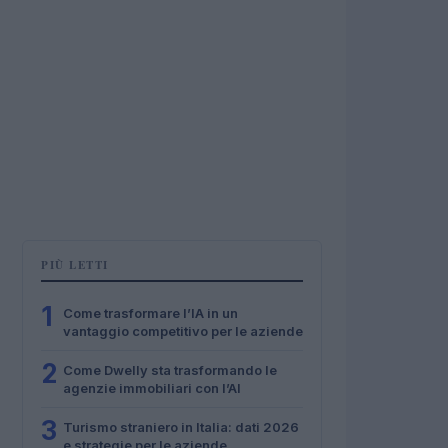
PIÙ LETTI
1
Come trasformare l’IA in un
vantaggio competitivo per le aziende
2
Come Dwelly sta trasformando le
agenzie immobiliari con l’AI
3
Turismo straniero in Italia: dati 2026
e strategie per le aziende