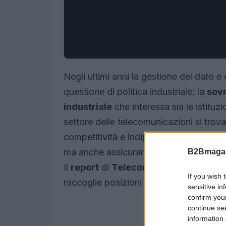
Negli ultimi anni la gestione del dato e
questione di politica industriale: la
sovr
industriale
che interessa sia le istituzi
settore delle telecomunicazioni si trov
competitività e indipendenza tecnologica
ma anche assicurare che reti, piattafor
B2Bmagaz
Il
report
di
TelecomTV
intitolato
Digit
If you wish 
raccoglie posizioni e strategie dei princ
sensitive in
confirm you
continue se
information 