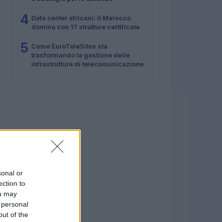
4
Data center africani: il Marocco
domina con 17 strutture certificate
5
Come EuroTeleSites sta
trasformando la gestione delle
infrastrutture di telecomunicazione
sonal or
ection to
ou may
 personal
out of the