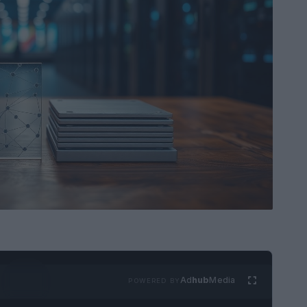
Ad
hub
Media
POWERED BY