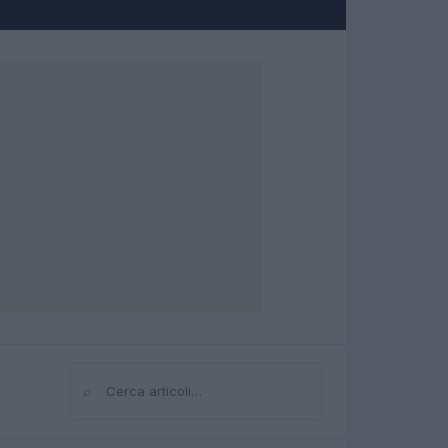
⌕
Cerca