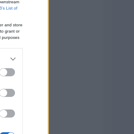
 downstream
B’s List of
er and store
to grant or
ed purposes