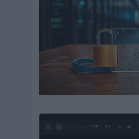
0:26 / 1:50
1
/
4