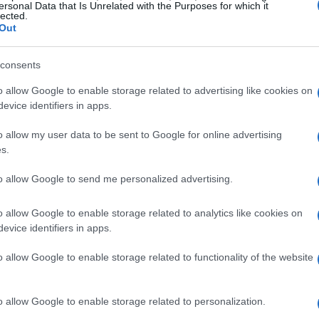
ersonal Data that Is Unrelated with the Purposes for which it
 i
telco
questo si traduce in scelte su
lected.
Out
ogia e partnership strategiche, con implicazioni
amministrazione
.
consents
o allow Google to enable storage related to advertising like cookies on
e è cruciale per i telco
evice identifiers in apps.
ono più soltanto fornitori di banda: diventano
o allow my user data to be sent to Google for online advertising
s.
e. La
sovranità digitale
impone ai
telco
di
hain, la localizzazione dei dati e la trasparenza
to allow Google to send me personalized advertising.
o bilanciare investimenti in infrastrutture
o allow Google to enable storage related to analytics like cookies on
rne, valutando rischi geopolitici e normative
evice identifiers in apps.
a di sovranità significa investire in competenze
o allow Google to enable storage related to functionality of the website
n modelli contrattuali che tutelino la disponibilità
i enterprise e istituzionali.
o allow Google to enable storage related to personalization.