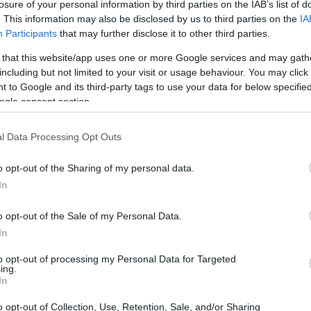
losure of your personal information by third parties on the IAB’s list of
. This information may also be disclosed by us to third parties on the
IA
Participants
that may further disclose it to other third parties.
 that this website/app uses one or more Google services and may gath
including but not limited to your visit or usage behaviour. You may click 
 to Google and its third-party tags to use your data for below specifi
ogle consent section.
l Data Processing Opt Outs
o opt-out of the Sharing of my personal data.
In
o opt-out of the Sale of my Personal Data.
In
re la semplice protezione dei dati: indica la
to opt-out of processing my Personal Data for Targeted
le informazioni, dove risiedono le risorse e quali
ing.
In
In termini pratici,
sovranità digitale
significa
si cloud e pipeline di dati senza dipendere
o opt-out of Collection, Use, Retention, Sale, and/or Sharing