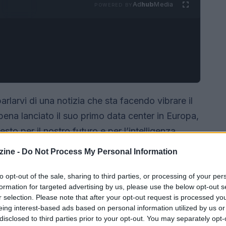
Ad
hub
Media
POWERED BY
rlarvi di una notizia che sta facendo vibrare il
na lanciato il suo primo data center in Europa,
to per il nostro futuro e per l’intelligenza
!
ine -
Do Not Process My Personal Information
to opt-out of the sale, sharing to third parties, or processing of your per
formation for targeted advertising by us, please use the below opt-out s
r selection. Please note that after your opt-out request is processed y
eing interest-based ads based on personal information utilized by us or
disclosed to third parties prior to your opt-out. You may separately opt-