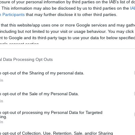
losure of your personal information by third parties on the IAB’s list of
. This information may also be disclosed by us to third parties on the
IA
Participants
that may further disclose it to other third parties.
 that this website/app uses one or more Google services and may gath
including but not limited to your visit or usage behaviour. You may click 
 to Google and its third-party tags to use your data for below specifi
ogle consent section.
l Data Processing Opt Outs
o opt-out of the Sharing of my personal data.
In
l cuore della Norvegia
o opt-out of the Sale of my Personal Data.
rvegia non è affatto casuale. La regione di
In
l’energia rinnovabile, grazie alla sua
to opt-out of processing my Personal Data for Targeted
Questo è un passo strategico per OpenAI, che
ing.
In
tenibile e all’avanguardia. Questo è giving me
o opt-out of Collection, Use, Retention, Sale, and/or Sharing