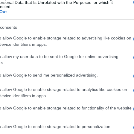
ersonal Data that Is Unrelated with the Purposes for which it
lected.
Out
soddisfa le crescenti esigenze di potenza
ndo il suo impatto ambientale. Con un clima
consents
nergia pulita, la Norvegia si presenta come la
o allow Google to enable storage related to advertising like cookies on
nsione dell’AI in Europa. Non trovi che sia una
evice identifiers in apps.
o allow my user data to be sent to Google for online advertising
s.
: il futuro dell’AI
to allow Google to send me personalized advertising.
ta solo costruendo un data center, ma sta anche
o allow Google to enable storage related to analytics like cookies on
ologia può e deve andare di pari passo con la
evice identifiers in apps.
 a riflettere su come possiamo utilizzare
o allow Google to enable storage related to functionality of the website
bientali. Chi altro pensa che sia il momento di
o allow Google to enable storage related to personalization.