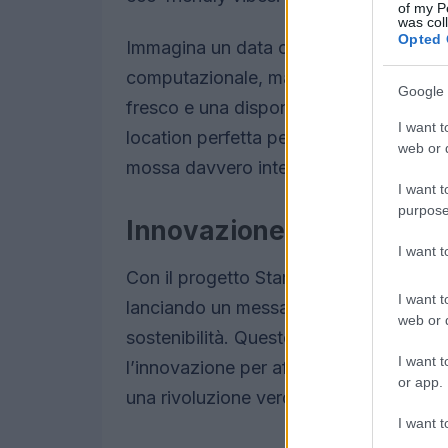
of my P
was col
Opted 
Immagina un data center che non solo 
computazionale, ma lo fa anche riduce
Google 
fresco e una disponibilità costante di e
I want t
location perfetta per supportare l’espa
web or d
mossa davvero intelligente?
I want t
purpose
Innovazione e sostenibilità
I want 
Con il progetto Stargate, OpenAI non s
I want t
lanciando un messaggio chiaro: la tecn
web or d
sostenibilità. Questo è un chiaro invito
I want t
l’innovazione per affrontare le sfide am
or app.
una rivoluzione verde nel tech? 💚
I want t