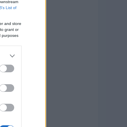
 downstream
B’s List of
er and store
to grant or
ed purposes