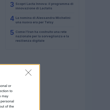
3
Scopri Lacta Innova: il programma di
innovazione di Lactalis
4
La nomina di Alessandra Michelini:
una nuova era per Telsy
5
Come l’Iran ha costruito una rete
nazionale per la sorveglianza e la
resilienza digitale
sonal or
ection to
ou may
 personal
out of the