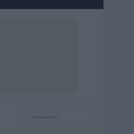
⌕
Cerca