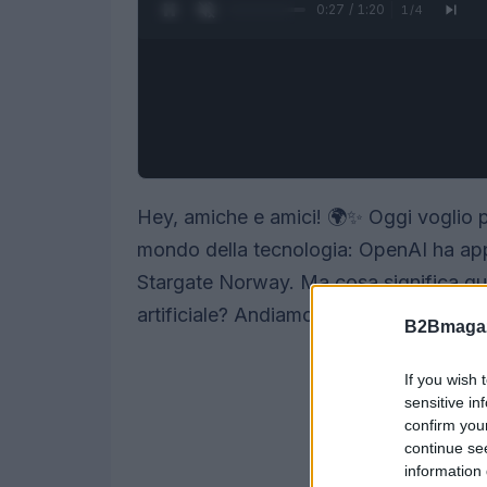
0:28 / 1:20
1
/
4
Hey, amiche e amici! 🌍✨ Oggi voglio pa
mondo della tecnologia: OpenAI ha appe
Stargate Norway. Ma cosa significa ques
artificiale? Andiamo a scoprirlo insieme
B2Bmagaz
If you wish 
sensitive in
confirm you
continue se
information 