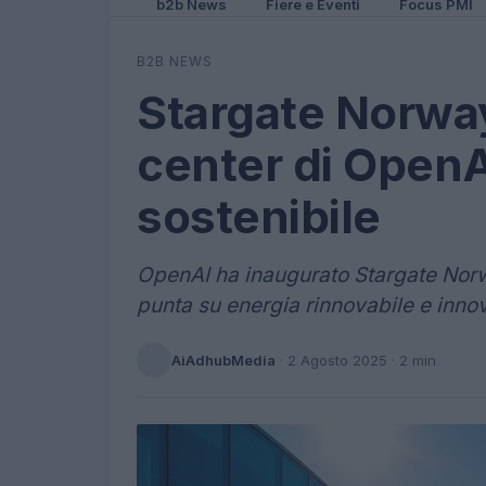
b2b News
Fiere e Eventi
Focus PMI
B2B NEWS
Stargate Norway
center di OpenA
sostenibile
OpenAI ha inaugurato Stargate Norw
punta su energia rinnovabile e inno
AiAdhubMedia
·
2 Agosto 2025
· 2 min