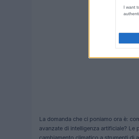
I want t
authenti
La domanda che ci poniamo ora è: come
avanzate di intelligenza artificiale? Le p
cambiamento climatico a strumenti di an