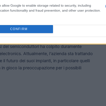
o allow Google to enable storage related to security, including
el 2024. E ora STMicroelectronics potrà non solo
cation functionality and fraud prevention, and other user protection.
 Nxp, ma anche vendere soluzioni integrate a
 💪✨
CONFIRM
italiani
risi dei semiconduttori ha colpito duramente
electronics. Attualmente, l’azienda sta trattando
 il futuro dei suoi impianti, in particolare quelli
 in gioco la preoccupazione per i possibili