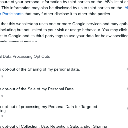
losure of your personal information by third parties on the IAB’s list of
. This information may also be disclosed by us to third parties on the
IA
Participants
that may further disclose it to other third parties.
 that this website/app uses one or more Google services and may gath
ta facendo vibrare il mondo dei semiconduttori!
including but not limited to your visit or usage behaviour. You may click 
ancese, ha appena annunciato di aver messo le
 to Google and its third-party tags to use your data for below specifi
ogle consent section.
 Nxp, sborsando una cifra pazzesca che
ri. Ma cosa significa tutto questo per noi in
l Data Processing Opt Outs
o opt-out of the Sharing of my personal data.
In
o opt-out of the Sale of my Personal Data.
In
to opt-out of processing my Personal Data for Targeted
ing.
In
o opt-out of Collection, Use, Retention, Sale, and/or Sharing