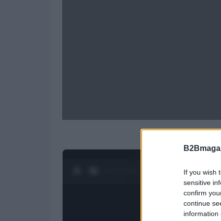
B2Bmagaz
0:26 / 1:21
1
/
4
If you wish 
sensitive in
confirm you
continue se
information 