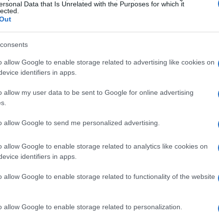
ersonal Data that Is Unrelated with the Purposes for which it
lected.
Out
consents
o allow Google to enable storage related to advertising like cookies on
evice identifiers in apps.
ca nel mondo dei chip
o allow my user data to be sent to Google for online advertising
s.
per STMicroelectronics di aumentare la propria
to allow Google to send me personalized advertising.
i risollevare le sorti di un settore che
o allow Google to enable storage related to analytics like cookies on
do difficile. L’acquisizione dovrebbe
evice identifiers in apps.
secondo gli esperti, potrebbe rappresentare uno
e. STMicroelectronics spera così di generare nuovi
o allow Google to enable storage related to functionality of the website
 nel segmento dei sistemi micro-elettromeccanici.
o allow Google to enable storage related to personalization.
ortare a casa risultati consistenti per Nxp, con