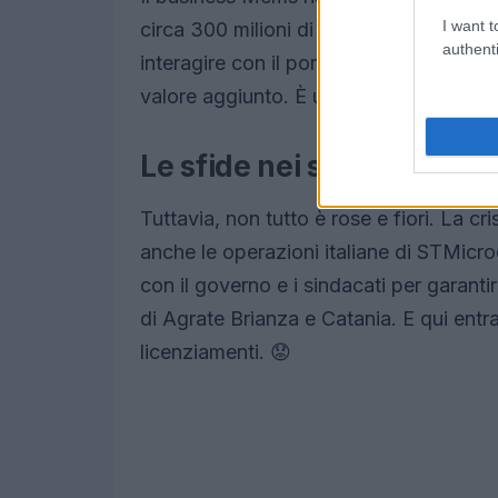
I want t
circa 300 milioni di dollari di ricavi n
authenti
interagire con il portafoglio clienti di
valore aggiunto. È un win-win, giusto?
Le sfide nei siti produttivi 
Tuttavia, non tutto è rose e fiori. La c
anche le operazioni italiane di STMicro
con il governo e i sindacati per garantire
di Agrate Brianza e Catania. E qui entra
licenziamenti. 😟