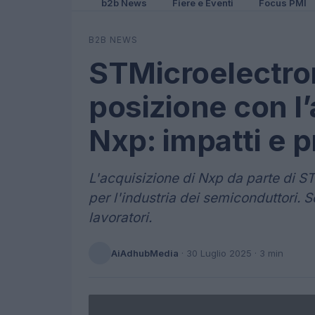
b2b News
Fiere e Eventi
Focus PMI
B2B NEWS
STMicroelectron
posizione con l’
Nxp: impatti e p
L'acquisizione di Nxp da parte di S
per l'industria dei semiconduttori. S
lavoratori.
AiAdhubMedia
·
30 Luglio 2025
· 3 min