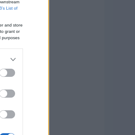
 downstream
B’s List of
er and store
to grant or
ed purposes