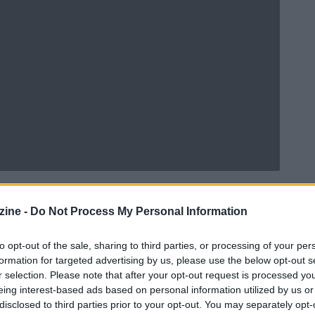
ine -
Do Not Process My Personal Information
Ad
hub
Media
to opt-out of the sale, sharing to third parties, or processing of your per
POWERED BY
formation for targeted advertising by us, please use the below opt-out s
r selection. Please note that after your opt-out request is processed y
eing interest-based ads based on personal information utilized by us or
disclosed to third parties prior to your opt-out. You may separately opt-