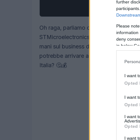
further disc
participants
Downstream 
Please note
Oh raga, parliamo di una notizia che s
information 
STMicroelectronics, l’azienda italo-fr
deny consent
in below Go
mani sul business dei sensori Mems di
potrebbe arrivare a 950 milioni di dolla
Persona
Italia? 🤔💰
I want t
Opted 
I want t
Opted 
I want 
Advertis
Opted 
I want t