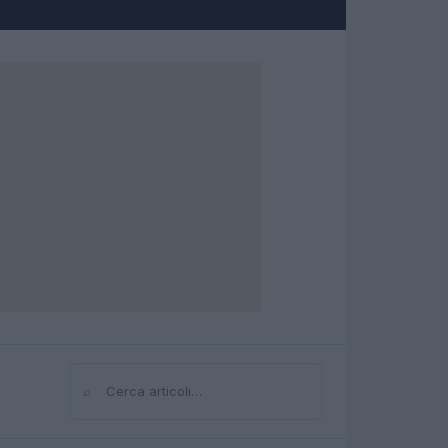
⌕
Cerca