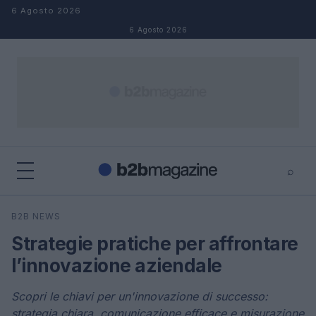
Salta al contenuto
6 Agosto 2026
6 Agosto 2026
⌕
×
⌕
B2B NEWS
Cerca
Strategie pratiche per affrontare
l’innovazione aziendale
Scopri le chiavi per un'innovazione di successo:
strategia chiara, comunicazione efficace e misurazione