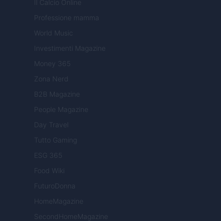
Il Calcio Online
Professione mamma
World Music
Investimenti Magazine
Money 365
Zona Nerd
B2B Magazine
People Magazine
Day Travel
Tutto Gaming
ESG 365
Food Wiki
FuturoDonna
HomeMagazine
SecondHomeMagazine