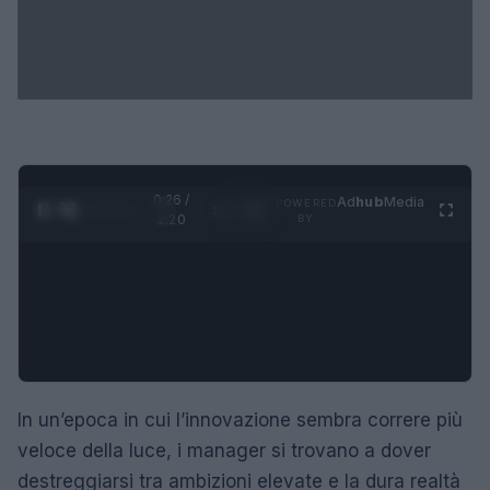
0:27 /
Ad
hub
Media
POWERED
1
/
4
1:20
BY
In un’epoca in cui l’innovazione sembra correre più
veloce della luce, i manager si trovano a dover
destreggiarsi tra ambizioni elevate e la dura realtà