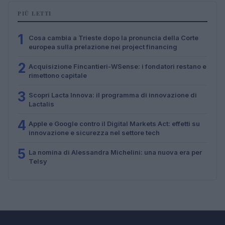
PIÙ LETTI
1
Cosa cambia a Trieste dopo la pronuncia della Corte
europea sulla prelazione nei project financing
2
Acquisizione Fincantieri-WSense: i fondatori restano e
rimettono capitale
3
Scopri Lacta Innova: il programma di innovazione di
Lactalis
4
Apple e Google contro il Digital Markets Act: effetti su
innovazione e sicurezza nel settore tech
5
La nomina di Alessandra Michelini: una nuova era per
Telsy