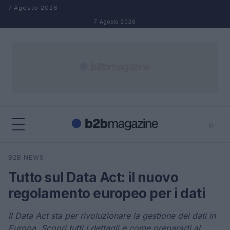
Salta al contenuto
7 Agosto 2026
7 Agosto 2026
⌕
×
⌕
B2B NEWS
Cerca
Tutto sul Data Act: il nuovo
regolamento europeo per i dati
Il Data Act sta per rivoluzionare la gestione dei dati in
Europa. Scopri tutti i dettagli e come prepararti al