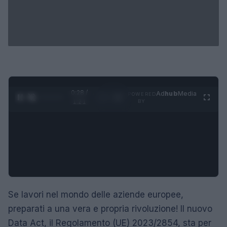
0:29 /
Ad
hub
Media
POWERED
1
/
4
1:21
BY
Se lavori nel mondo delle aziende europee,
preparati a una vera e propria rivoluzione! Il nuovo
Data Act, il Regolamento (UE) 2023/2854, sta per