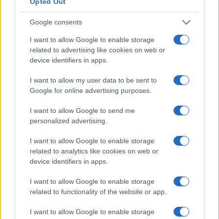
Opted Out
Google consents
I want to allow Google to enable storage
related to advertising like cookies on web or
device identifiers in apps.
I want to allow my user data to be sent to
Google for online advertising purposes.
I want to allow Google to send me
personalized advertising.
Innovazione digitale: come l’intelligenza
I want to allow Google to enable storage
artificiale e il 5G trasformano la logistica
related to analytics like cookies on web or
device identifiers in apps.
Scopri come TIM Enterprise sta guidando la trasformazione
digitale nel settore della logistica e dei trasporti.
I want to allow Google to enable storage
Redazione · 1 Mar 2025
related to functionality of the website or app.
SERVIZI PER LE AZIENDE
I want to allow Google to enable storage