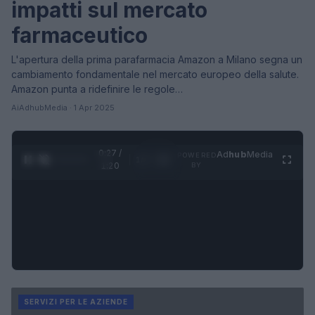
impatti sul mercato
farmaceutico
L'apertura della prima parafarmacia Amazon a Milano segna un
cambiamento fondamentale nel mercato europeo della salute.
Amazon punta a ridefinire le regole…
AiAdhubMedia · 1 Apr 2025
0:28 /
Ad
hub
Media
POWERED
1
/
4
1:20
BY
SERVIZI PER LE AZIENDE