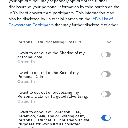
your opt-out. You may separately opt-out of the further
disclosure of your personal information by third parties on the
IAB’s list of downstream participants. This information may
also be disclosed by us to third parties on the
IAB’s List of
Downstream Participants
that may further disclose it to other
third parties.
Please note that this website/app uses one or more Google
Personal Data Processing Opt Outs
services and may gather and store information including but
Vantaggi della legge sulla partecipazione
not limited to your visit or usage behaviour. You may click to
I want to opt-out of the Sharing of my
per imprese e lavoratori
personal data.
grant or deny consent to Google and its third-party tags to
Opted In
Scopri come la legge sulla partecipazione può trasformare il
use your data for below specified purposes in below Google
panorama lavorativo e imprenditoriale
consent section.
I want to opt-out of the Sale of my
Personal Data.
Redazione · 2 Mar 2025
Opted In
SERVIZI PER LE AZIENDE
I want to opt-out of processing my
Personal Data for Targeted Advertising.
Opted In
I want to opt-out of Collection, Use,
Retention, Sale, and/or Sharing of my
Personal Data that Is Unrelated with the
Purposes for which it was collected.